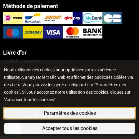
Méthode de paiement
Livre d''or
Frederic HEMMERLIN
03.07.2025
J'ai passé une commande de figurines 1/72...
Nous utilisons des cookies pour optimiser votre expérience
utilisateur, analyser le trafic web et afficher des publicités ciblées via
Louis Ribes
21.01.2023
des tiers. Vous pouvez les gérer en cliquant sur "Paramètres des
Excellent service, j'ai reçu mon colis 3...
cookies". Si vous acceptez notre utilisation des cookies, cliquez sur
Publier un message
"Autoriser tous les cookies".
Lire tous les messages
Paramètres des cookies
La chambre du commerce: 32054924 - TVA: NL001959940B63
© 2020 Modelwereld.eu
Accepter tous les cookies