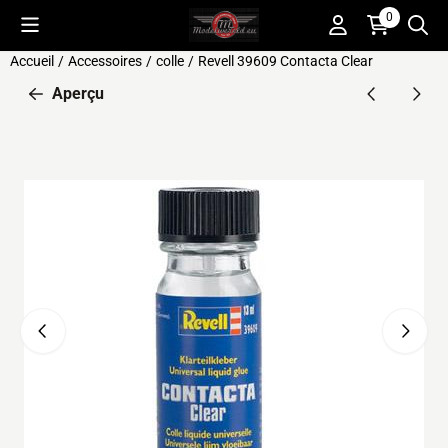
Préférences de cookies disponibles. Choisissez les paramètres o
0
Accueil
/
Accessoires
/
colle
/
Revell 39609 Contacta Clear
Aperçu