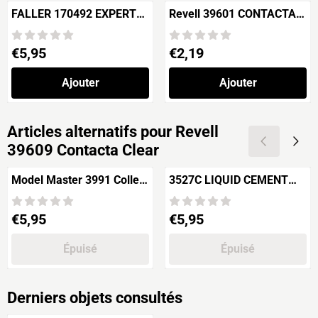
FALLER 170492 EXPERT
Revell 39601 CONTACTA
PLASTIQUE
Liquid Colle plastique
liquide
Prix: 5,95
Prix: 2,19
€5,95
€2,19
Ajouter
Ajouter
Articles alternatifs pour
Revell
39609 Contacta Clear
Model Master 3991 Colle
3527C LIQUID CEMENT
Liquide pour Plastique
"NON-TOXIC"
Prix: 5,95
Prix: 5,95
€5,95
€5,95
Épuisé
Épuisé
Derniers objets consultés