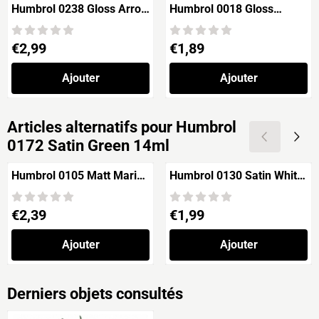
Humbrol 0238 Gloss Arrow
Humbrol 0018 Gloss
Red
Orange 14ml
Prix: 2,99
Prix: 1,89
€2,99
€1,89
Ajouter
Ajouter
Articles alternatifs pour
Humbrol
0172 Satin Green 14ml
Humbrol 0105 Matt Marine
Humbrol 0130 Satin White
Green 14ml
14ml
Prix: 2,39
Prix: 1,99
€2,39
€1,99
Ajouter
Ajouter
Derniers objets consultés