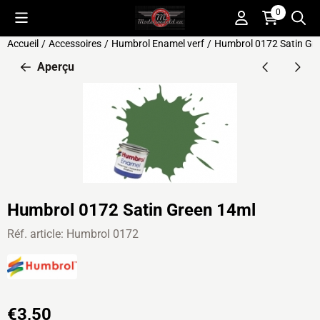
Préférences de cookies disponibles. Choisissez les paramètres o
0
Accueil
/
Accessoires
/
Humbrol Enamel verf
/
Humbrol 0172 Satin Gr
Aperçu
Humbrol 0172 Satin Green 14ml
Réf. article:
Humbrol 0172
€
3,50