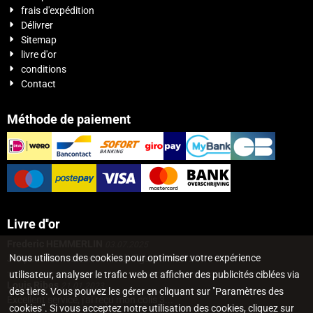
frais d'expédition
Délivrer
Sitemap
livre d'or
conditions
Contact
Méthode de paiement
Livre d''or
Frederic HEMMERLIN
03.07.2025
Nous utilisons des cookies pour optimiser votre expérience
J'ai passé une commande de figurines 1/72...
utilisateur, analyser le trafic web et afficher des publicités ciblées via
Louis Ribes
21.01.2023
des tiers. Vous pouvez les gérer en cliquant sur "Paramètres des
Excellent service, j'ai reçu mon colis 3...
cookies". Si vous acceptez notre utilisation des cookies, cliquez sur