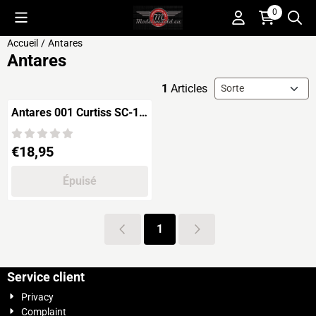
Préférences de cookies disponibles. Choisissez les paramètres o
0
Accueil
/
Antares
Antares
Méthode de tri
1
Articles
Antares 001 Curtiss SC-1
SEAHAWK
Prix: 18,95
€18,95
Épuisé
1
Service client
Privacy
Complaint