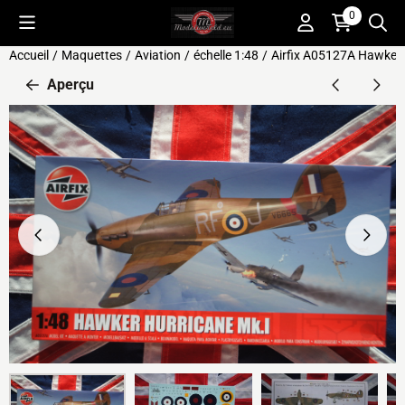
Préférences de cookies disponibles. Choisissez les paramètres o
0
Accueil
/
Maquettes
/
Aviation
/
échelle 1:48
/
Airfix A05127A Hawker 
Aperçu