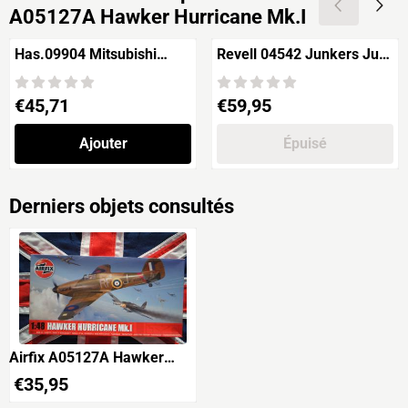
A05127A Hawker Hurricane Mk.I
Has.09904 Mitsubishi
Revell 04542 Junkers Ju-
A6M2B Zero Type 21
88 C-6 Nightfighter
"Super Ace" W/Figure
Prix: 45,71
Prix: 59,95
€45,71
€59,95
Ajouter
Épuisé
Derniers objets consultés
Airfix A05127A Hawker
Hurricane Mk.I
€
35,95