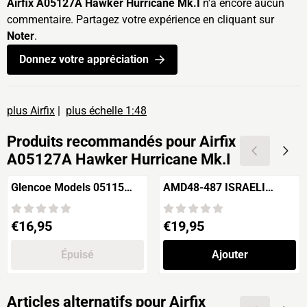
Airfix A05127A Hawker Hurricane Mk.I
n'a encore aucun
commentaire. Partagez votre expérience en cliquant sur
Noter
.
Donnez votre appréciation
plus Airfix
|
plus échelle 1:48
Produits recommandés pour
Airfix
A05127A Hawker Hurricane Mk.I
Glencoe Models 05115
AMD48-487 ISRAELI
Pfalz D.III
BARAK F-16
Prix: 16,95
Prix: 19,95
€16,95
€19,95
Épuisé
Ajouter
Articles alternatifs pour
Airfix