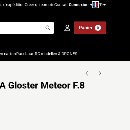
FR
is d'expédition
Créer un compte
Contact
Connexion
Panier
0
en carton
Racebaan
RC modellen & DRONES
A Gloster Meteor F.8