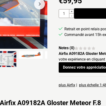
€
59,95
Quantité
+
-
Retrait en point relais po
Commandé avant 15h exp
Notes (
0
)
Airfix A09182A Gloster Met
votre expérience en cliquant
Donnez votre appréciatio
plus Airfix
|
plus échelle 1:4
Airfix A09182A Gloster Meteor F.8