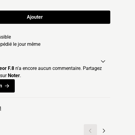
Ajouter
ssible
édié le jour même
eor F.8
n'a encore aucun commentaire. Partagez
 sur
Noter
.
n
8