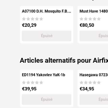
A07100 D.H. Mosquito F.B.
Must Have 148002 N
VI
American F-86K
Prix: 20,29
Prix: 80,50
€20,29
€80,50
Épuisé
Épui
Articles alternatifs pour
Airf
ED1194 Yakovlev YaK-1b
Hasegawa 0723
GR Mk.7 "Royal 
Prix: 39,95
Prix: 34,95
€39,95
€34,95
Épuisé
Épui