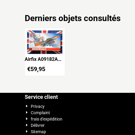
Derniers objets consultés
Airfix A09182A
Gloster Meteor F.8
€
59,95
Service client
Privacy
Complaint
frais d'expédition
Délivrer
Sitemap