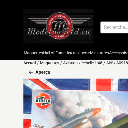
Préférences de cookies disponibles. Choisissez les paramètres o
Rechercher
Maquettes
Hall of Fame
Jeu de guerre
Miniatures
Accessoir
Accueil
/
Maquettes
/
Aviation
/
échelle 1:48
/
Airfix A0918
Aperçu