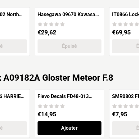
orth
Hasegawa 09670 Kawasaki
IT0866 Lockheed AC-130U
Ki61-I Koh Hien (Tony) "68th
SPECTRE G
Flight regiment
Prix: 29,62
Prix: 69,95
€29,62
€69,95
sé
Épuisé
É
ix A09182A Gloster Meteor F.8
6 HARRIER
Flevo Decals FD48-013
SMR
Air Force"
ROYAL NETHERLANDS
NAVY "PART II"
Prix: 14,95
Prix: 7,95
€14,95
€7,95
sé
Ajouter
É