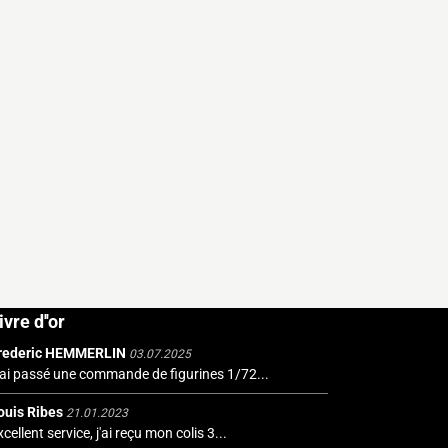
ivre d''or
rederic HEMMERLIN
03.07.2025
'ai passé une commande de figurines 1/72...
ouis Ribes
21.01.2023
cellent service, j'ai reçu mon colis 3...