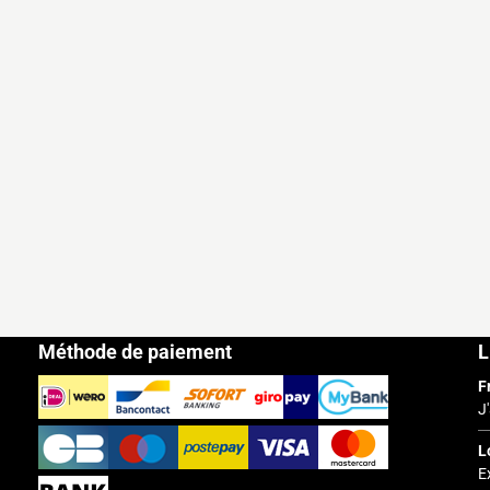
Méthode de paiement
L
F
J
L
Ex