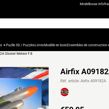
u autorisez tous les cookies.
Modelbouw info
fra
es
Puzlle 3D / Puzzles
Livres
Modèle en bois
Ensembles de construction 
2A Gloster Meteor F.8
Airfix A09182
Réf. article:
Airfix A09182A