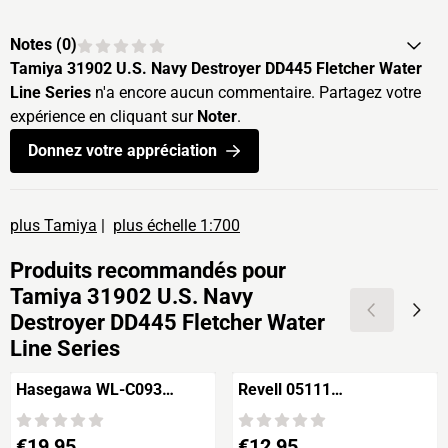
Notes (
0
)
Tamiya 31902 U.S. Navy Destroyer DD445 Fletcher Water
Line Series
n'a encore aucun commentaire. Partagez votre
expérience en cliquant sur
Noter
.
Donnez votre appréciation
plus Tamiya
|
plus échelle 1:700
Produits recommandés pour
Tamiya 31902 U.S. Navy
Destroyer DD445 Fletcher Water
Line Series
Hasegawa WL-C093
Revell 05111
TATSUTA Imperial
U.S.S.Indianapolis CA-35
Japanese Navy Light
Prix: 19,95
Prix: 12,95
€19,95
€12,95
Cruiser