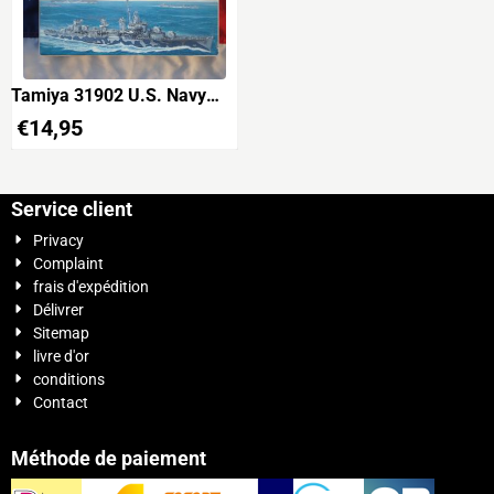
Tamiya 31902 U.S. Navy
Destroyer DD445 Fletcher
€
14,95
Water Line Series
Service client
Privacy
Complaint
frais d'expédition
Délivrer
Sitemap
livre d'or
conditions
Contact
Méthode de paiement