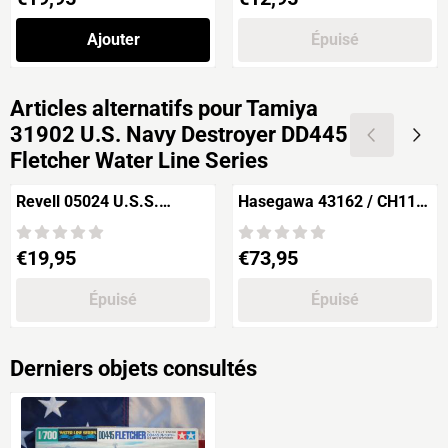
Ajouter
Épuisé
Articles alternatifs pour
Tamiya
31902 U.S. Navy Destroyer DD445
Fletcher Water Line Series
Revell 05024 U.S.S.
Hasegawa 43162 / CH112
TICONDEROGA
IJN Battleship Hyuga High
Grade Full Hull Special
Prix: 19,95
Prix: 73,95
€19,95
€73,95
Épuisé
Épuisé
Derniers objets consultés