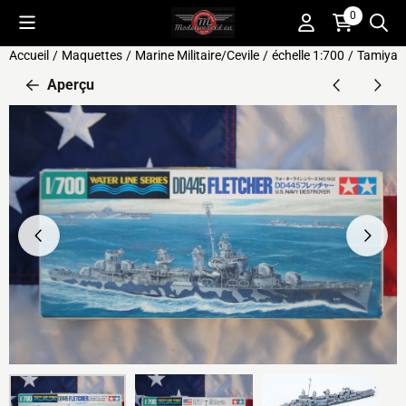
Préférences de cookies disponibles. Choisissez les paramètres o
0
Accueil
/
Maquettes
/
Marine Militaire/Cevile
/
échelle 1:700
/
Tamiya 3
Aperçu