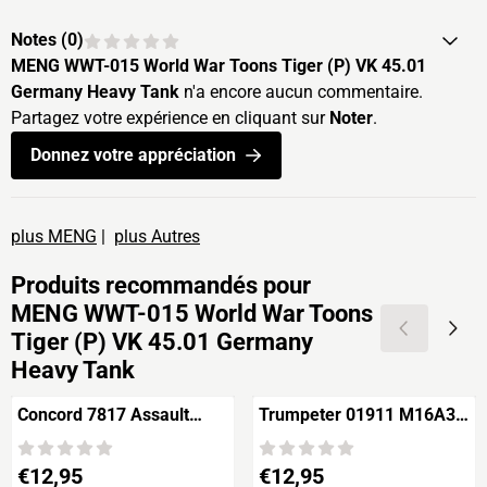
Notes (
0
)
MENG WWT-015 World War Toons Tiger (P) VK 45.01
Germany Heavy Tank
n'a encore aucun commentaire.
Partagez votre expérience en cliquant sur
Noter
.
Donnez votre appréciation
plus MENG
|
plus Autres
Produits recommandés pour
MENG WWT-015 World War Toons
Tiger (P) VK 45.01 Germany
Heavy Tank
Concord 7817 Assault
Trumpeter 01911 M16A3
'Armored & Heliborne
AR15/M16/M4 Family
Warfare' Volume 17
Prix: 12,95
Prix: 12,95
€12,95
€12,95