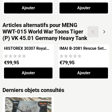
Ajouter
Ajouter
Articles alternatifs pour
MENG
WWT-015 World War Toons Tiger
(P) VK 45.01 Germany Heavy Tank
HISTOREX 30307 Royal
IMAI B-2081 Rescue Set
Horse Artillery 1815
No.2 The Mole &
Armee Anglaise 1812-
Excavator
Prix: 99,95
Prix: 79,95
€99,95
€79,95
1815 Artillerie de
Campagne
Ajouter
Ajouter
Derniers objets consultés