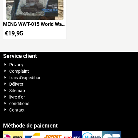
MENG WWT-015 World War
Toons Tiger (P) VK 45.01
€
19,95
Germany Heavy Tank
Service client
Privacy
Complaint
frais d'expédition
Délivrer
Sitemap
livre d'or
conditions
Contact
Méthode de paiement