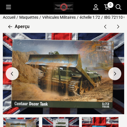
Préférences de cookies disponibles. Choisissez les paramètres o
0
Accueil
/
Maquettes
/
Véhicules Militaires
/
échelle 1:72
/
IBG 72110 C
Aperçu