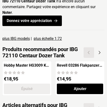
IBG 72110 Centaur Dozer Tank
n'a encore aucun
commentaire. Partagez votre expérience en cliquant sur
Noter
.
Donnez votre appréciation
plus IBG models
|
plus échelle 1:72
Produits recommandés pour
IBG
72110 Centaur Dozer Tank
Hobby Master HG3009 KV-
Revell 03286 Flakpanzer
1 "Captured"
III 'Ostwind' 3,7cm Flak43
Prix: 18,95
Prix: 14,95
€18,95
€14,95
Épuisé
Ajouter
Articles alternatifs pour
IBG