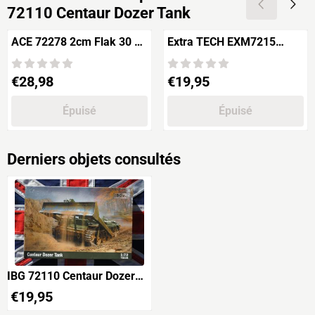
72110 Centaur Dozer Tank
ACE 72278 2cm Flak 30 sfl
Extra TECH EXM7215
Sd.Kfz.10/4 with
Citroën 11 CV Traction
Sd.Anh.51 ammo trailer
Prix: 28,98
Prix: 19,95
€28,98
€19,95
Épuisé
Épuisé
Derniers objets consultés
IBG 72110 Centaur Dozer
Tank
€
19,95