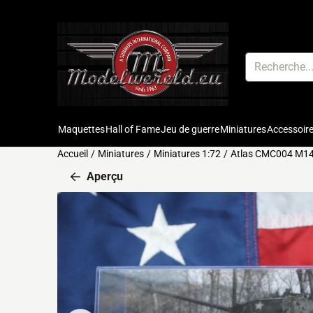
Préférences de cookies disponibles. Choisissez les paramètres o
Rechercher
Maquettes
Hall of Fame
Jeu de guerre
Miniatures
Accessoir
Accueil
/
Miniatures
/
Miniatures 1:72
/
Atlas CMC004 M14A
Aperçu