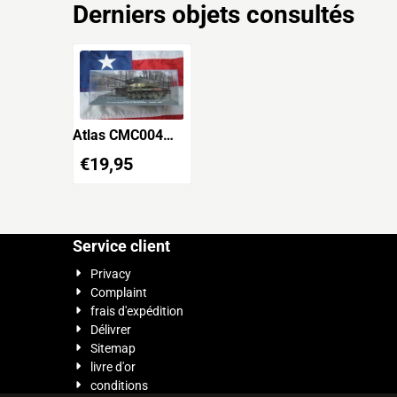
Derniers objets consultés
Atlas CMC004
M14A3 Walker
€
19,95
Bulldog - 1962
Service client
Privacy
Complaint
frais d'expédition
Délivrer
Sitemap
livre d'or
conditions