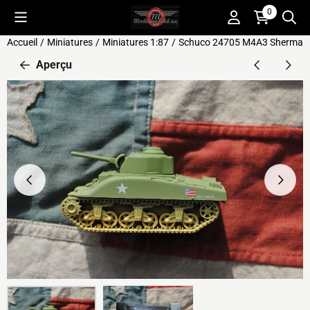
Préférences de cookies disponibles. Choisissez les paramètres o
0
Accueil
/
Miniatures
/
Miniatures 1:87
/
Schuco 24705 M4A3 Sherman
Aperçu