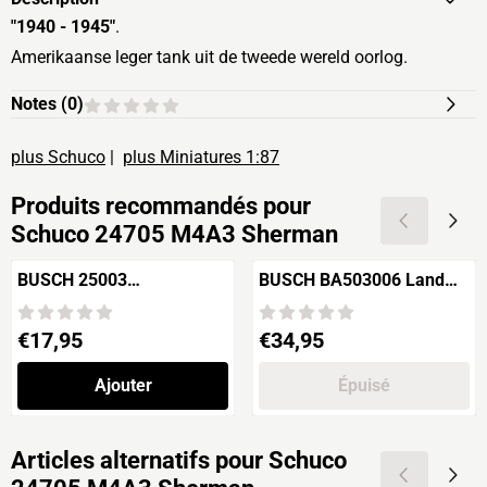
"1940 - 1945"
.
Amerikaanse leger tank uit de tweede wereld oorlog.
Notes (
0
)
plus Schuco
|
plus Miniatures 1:87
Produits recommandés pour
Schuco 24705 M4A3 Sherman
BUSCH 25003
BUSCH BA503006 Land
Messerschmitt BF 109
Rover Defender Station
"USA-Nordafrika"
Wagon 110
Prix: 17,95
Prix: 34,95
€17,95
€34,95
Ajouter
Épuisé
Articles alternatifs pour
Schuco