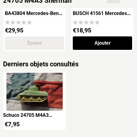
24705 M4A3 Sherman
BA43804 Mercedes-Benz
BUSCH 41561 Mercedes
Mk.94
170V "Sanitetsfahrzeug"
Prix: 29,95
Prix: 18,95
€29,95
€18,95
Épuisé
Ajouter
Derniers objets consultés
Schuco 24705 M4A3
Sherman
€
7,95