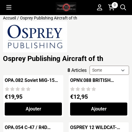
Préférences de cookies disponibles. Choisissez les paramètres o
0
Accueil
/
Osprey Publishing Aircraft of th
Osprey Publishing Aircraft of th
Méthode de tri
8
Articles
OPA.082 Soviet MiG-15
OPNV.088 BRITISH
Aces of the Korean War
BATTLECRUISERS 1939-
1945
Prix: 19,95
Prix: 12,95
€19,95
€12,95
Ajouter
Ajouter
OPA.054 C-47 / R4D
OSPREY 12 WILDCAT-