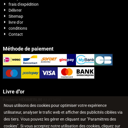
frais d'expédition
Délivrer
Sitemap
livre d'or
conditions
Contact
Méthode de paiement
Livre d''or
Frederic HEMMERLIN
03.07.2025
Nous utilisons des cookies pour optimiser votre expérience
J'ai passé une commande de figurines 1/72...
utilisateur, analyser le trafic web et afficher des publicités ciblées via
Louis Ribes
21.01.2023
des tiers. Vous pouvez les gérer en cliquant sur "Paramètres des
Excellent service, j'ai reçu mon colis 3...
cookies". Si vous acceptez notre utilisation des cookies, cliquez sur