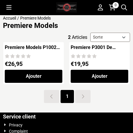
Préférences de cookies disponibles. Choisissez les paramètres o
0
Accueil
/
Premiere Models
Premiere Models
Méthode de tri
2
Articles
Premiere Models P1002
Premiere P3001 De
Embraer EMB-312 Tucano
Havilland Sea Venom FAW
21
Prix: 26,95
Prix: 19,95
€26,95
€19,95
Ajouter
Ajouter
1
Service client
Privacy
Complaint