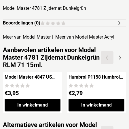
Model Master 4781 Zijdemat Dunkelgrün
Beoordelingen (
0
)
Meer van Model Master
|
Meer van Model Master Acryl
Aanbevolen artikelen voor
Model
Master 4781 Zijdemat Dunkelgrün
RLM 71 15ml.
Model Master 4847 US
Humbrol P1158 Humbrol
Navy Blue Gray M-4
Enamel Paint and
Acrylic Paint
Conversion Charts
Prijs: 3,95
Prijs: 2,79
€3,95
€2,79
In winkelmand
In winkelmand
Alternatieve artikelen voor
Model