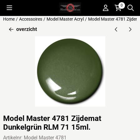
Cookievoorkeuren zijn beschikbaar. Kies instellingen of sta alle 
0
Home
/
Accessoires
/
Model Master Acryl
/
Model Master 4781 Zijdem
overzicht
Model Master 4781 Zijdemat
Dunkelgrün RLM 71 15ml.
Artikelnr:
Model Master 4781