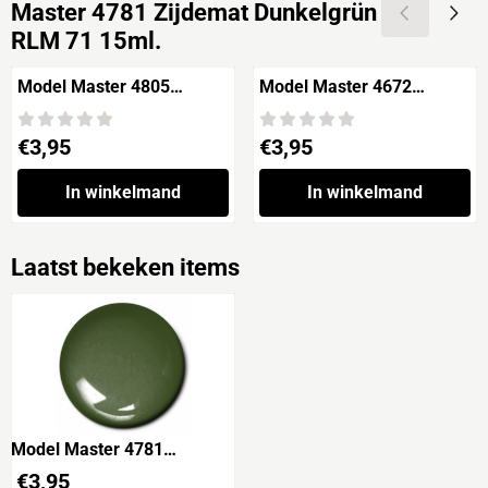
Master 4781 Zijdemat Dunkelgrün
RLM 71 15ml.
Model Master 4805
Model Master 4672
Panzer Interior Buff -
Zijdemat Brass 15ml.
Semi-gloss
Prijs: 3,95
Prijs: 3,95
€3,95
€3,95
In winkelmand
In winkelmand
Laatst bekeken items
Model Master 4781
Zijdemat Dunkelgrün RLM
€
3,95