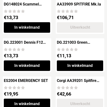
DG148024 Scammel
AA33909 SPITFIRE Mk.Ia
Scarab RAF Maintenance
Command
Prijs: 13,73
Prijs: 106,71
€13,73
€106,71
In winkelmand
Uitverkocht
DG.223001 Dennis F12
DG.221003 Green
Silver Fire Service.
Goddess Northern Ireland
AFS
Prijs: 13,73
Prijs: 11,13
€13,73
€11,13
In winkelmand
In winkelmand
ES2004 EMERGENCY SET
Corgi AA39201 Spitfire
Mk.Ia - R6885, EB-Q No.41
Squadron 1940
Prijs: 19,95
Prijs: 42,66
€19,95
€42,66
In winkelmand
Uitverkocht