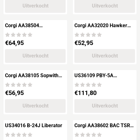
Uitverkocht
Uitverkocht
Corgi AA38504
Corgi AA32020 Hawker
Messerschmitt Bf110G-
Hurricane Mk.I 605
4/R6 Nightfighter
(County of Warwick)
Prijs: 64,95
Prijs: 52,95
€64,95
€52,95
Squadron
Uitverkocht
Uitverkocht
Corgi AA38105 Sopwith
US36109 PBY-5A
Camel
CATALINA
"Capt.D.R.MacLaren"
Prijs: 56,95
Prijs: 111,80
€56,95
€111,80
No.46 Squadron RFC
1918"
Uitverkocht
Uitverkocht
US34016 B-24J Liberator
Corgi AA38602 BAC TSR-
2, XR222, Imperial War
Museum, Duxford,