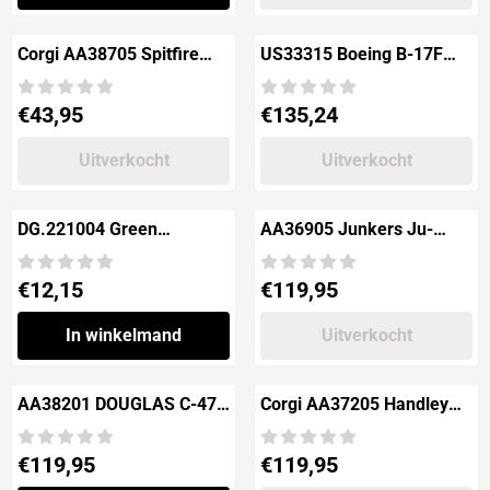
Corgi AA38705 Spitfire
US33315 Boeing B-17F
F.Mk.XIVe (clipped wing)
Flying Fortress "Memphis
RN135, YB-A, Sqn.Ldr
Belle" 75th Anni
Prijs: 43,95
Prijs: 135,24
€43,95
€135,24
Uitverkocht
Uitverkocht
DG.221004 Green
AA36905 Junkers Ju-
Goddess "Carlisle Airport"
52/3m "D-AQUI" -
Lufthansa
Prijs: 12,15
Prijs: 119,95
€12,15
€119,95
In winkelmand
Uitverkocht
AA38201 DOUGLAS C-47A
Corgi AA37205 Handley
Skytrain, USAF 86th Air
Page Halifax / Halton "The
Base Group, Neub
Berlin Airlift"
Prijs: 119,95
Prijs: 119,95
€119,95
€119,95