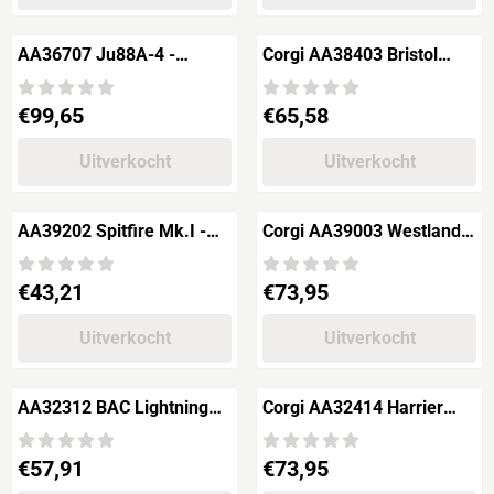
AA36707 Ju88A-4 -
Corgi AA38403 Bristol
1./KG1 "Hindenburg"
Blenheim Mk.IF - K7159
Russian Front Januari 19
No.52 OTU RAF
Prijs: 99,65
Prijs: 65,58
€99,65
€65,58
Uitverkocht
Uitverkocht
AA39202 Spitfire Mk.I -
Corgi AA39003 Westland
Sqn.Ldr.Henry Cozens
WG-13 Lynx HAS2 - XZ725
No.19 Squadron 19
Royal Navy
Prijs: 43,21
Prijs: 73,95
€43,21
€73,95
Uitverkocht
Uitverkocht
AA32312 BAC Lightning
Corgi AA32414 Harrier
F6 - XS921 RAF No.74
GR3 - No.4 Squadron
Squadron Singapore
RAFG Gutersloh, 1989
Prijs: 57,91
Prijs: 73,95
€57,91
€73,95