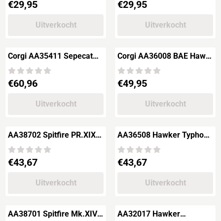
Prijs: 29,95
Prijs: 29,95
€29,95
€29,95
Uitverkocht
Uitverkocht
Corgi AA35411 Sepecat
Corgi AA36008 BAE Hawk
Jaguar Gr.1A
T1A \"The Red Arrows\"
Prijs: 60,96
Prijs: 49,95
€60,96
€49,95
Uitverkocht
Uitverkocht
AA38702 Spitfire PR.XIX
AA36508 Hawker Typhoon
"Battle of Britian Memorial
Mk.1B
Flight"
Prijs: 43,67
Prijs: 43,67
€43,67
€43,67
Uitverkocht
Uitverkocht
AA38701 Spitfire Mk.XIV
AA32017 Hawker