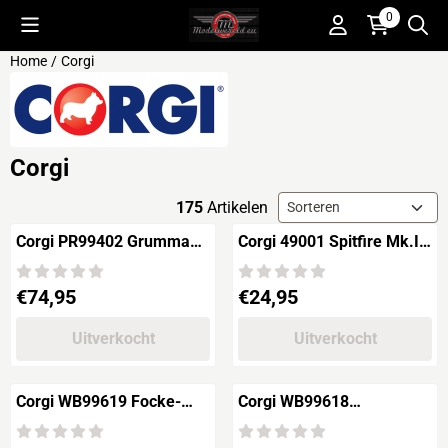
Cookievoorkeuren zijn beschikbaar. Kies instellingen of sta alle 
0
Home
/
Corgi
Corgi
Sorteermethode
175
Artikelen
Corgi PR99402 Grumman
Corgi 49001 Spitfire Mk.I
F6F-5 Hellcat
'No.74 Squadron'
Prijs: 74,95
Prijs: 24,95
€74,95
€24,95
Uitverkocht
Uitverkocht
Corgi WB99619 Focke-
Corgi WB99618
Wulf Fw190A-5 'Maj.
Messerschmitt Bf 109E
Hermann Graf'
'Werner Molders'