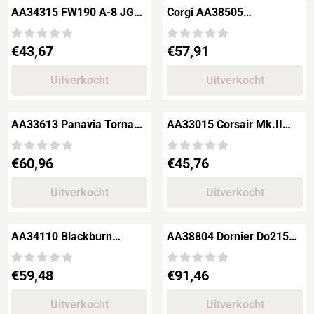
AA34315 FW190 A-8 JG2
Corgi AA38505
Maj.Kurt B????hlingen
Messerschmitt Bf110C-1
"Normandy June 1944".
ZG26 "Horst Wessel"
Prijs: 43,67
Prijs: 57,91
€43,67
€57,91
September 1940
Uitverkocht
Uitverkocht
AA33613 Panavia Tornado
AA33015 Corsair Mk.II
GR1 - 2 (AC) Squadron
1842 Squadron Royal Navy
RAF
Prijs: 60,96
Prijs: 45,76
€60,96
€45,76
Uitverkocht
Uitverkocht
AA34110 Blackburn
AA38804 Dornier Do215
Buccaneer S.Mk2B, XV160
4.Aufkl.Gr. Luftwaffe 1940
No.208 Squadron RAF
Prijs: 59,48
Prijs: 91,46
€59,48
€91,46
Uitverkocht
Uitverkocht