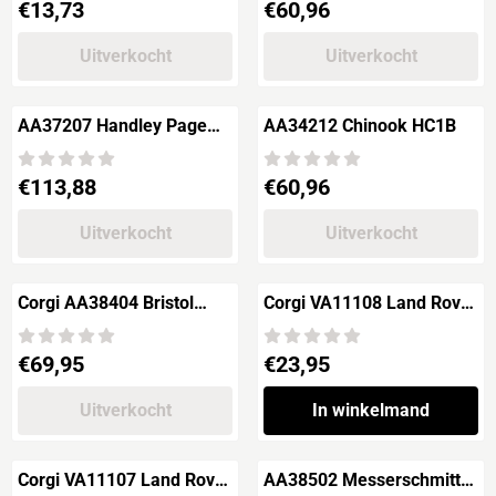
Prijs: 13,73
Prijs: 60,96
€13,73
€60,96
Uitverkocht
Uitverkocht
AA37207 Handley Page
AA34212 Chinook HC1B
Halifax GRII
Prijs: 113,88
Prijs: 60,96
€113,88
€60,96
Uitverkocht
Uitverkocht
Corgi AA38404 Bristol
Corgi VA11108 Land Rover
Blenheim Mk.I "211
Series 1 80" AA Road
Squadron RAF"
Service
Prijs: 69,95
Prijs: 23,95
€69,95
€23,95
Uitverkocht
In winkelmand
Corgi VA11107 Land Rover
AA38502 Messerschmitt