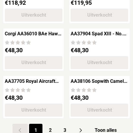
Prijs: 118,92
Prijs: 119,95
€118,92
€119,95
Cambridgeshire
Uitverkocht
Uitverkocht
Corgi AA36010 BAe Hawk
AA37904 Spad XIII - No.23
T.1A 4 Flying Training
Squadron RFC,
School, RAF Valley, 201
Capt.William M.Fry, Jan
Prijs: 48,30
Prijs: 48,30
€48,30
€48,30
Uitverkocht
Uitverkocht
AA37705 Royal Aircraft
AA38106 Sopwith Camel
factory SE5a - No.56
F1, 8239D RAF 28
Squadron, Capt.Jame
Squadron
Prijs: 48,30
Prijs: 48,30
€48,30
€48,30
Capt.C.M.McEwen
Uitverkocht
Uitverkocht
1
2
3
Toon alles