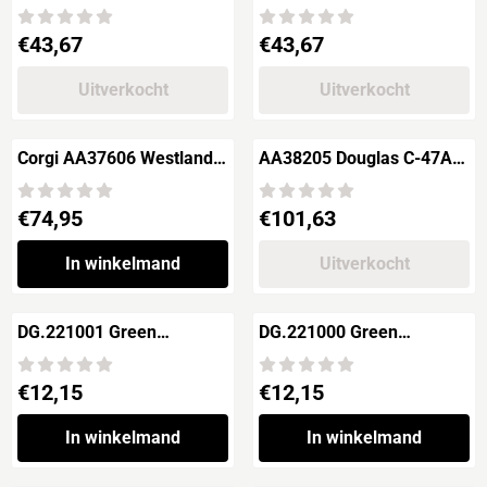
"91 Squadron RAF"
Hurricane 1B
Prijs: 43,67
Prijs: 43,67
€43,67
€43,67
Uitverkocht
Uitverkocht
Corgi AA37606 Westland
AA38205 Douglas C-47A
Wessex HU-5
Dakota
Prijs: 74,95
Prijs: 101,63
€74,95
€101,63
In winkelmand
Uitverkocht
DG.221001 Green
DG.221000 Green
Goddess Auxilary Fire
Goddess Operation Fresco
Service
Prijs: 12,15
Prijs: 12,15
€12,15
€12,15
In winkelmand
In winkelmand