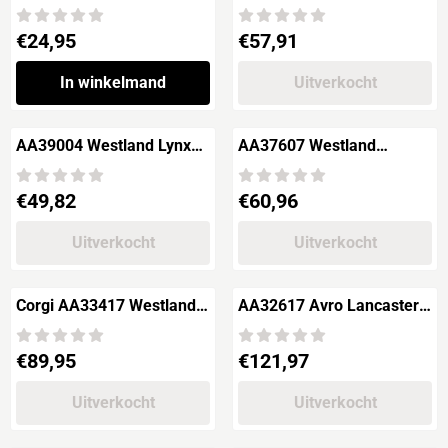
Series I Suffolk Regiment
Bf-110G-4 - G6
Prijs: 24,95
Prijs: 57,91
€24,95
€57,91
In winkelmand
Uitverkocht
AA39004 Westland Lynx
AA37607 Westland
AH.1
Wessex HU5 - XT474
Royal Navy, 771NAS
Prijs: 49,82
Prijs: 60,96
€49,82
€60,96
Uitverkocht
Uitverkocht
Corgi AA33417 Westland
AA32617 Avro Lancaster
Sea King HC-4 - 845 Naval
B Mk.III RAF Bomber 617
Air Sqaudron, Royal Navy
Squadron
Prijs: 89,95
Prijs: 121,97
€89,95
€121,97
Uitverkocht
Uitverkocht