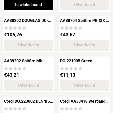
In winkelmand
Uitverkocht
AA38202 DOUGLAS DC-3 -
AA38704 Spitfire PR.XIX -
BEA - London Heathrow
PS915 The Last "Battle of
Airport, 1959
Britian Me
Prijs: 106,76
Prijs: 43,67
€106,76
€43,67
Uitverkocht
Uitverkocht
AA39202 Spitfire Mk.I
DG.221005 Green
Goddess - EFS Based At
Manston Museum Kent
Prijs: 43,21
Prijs: 11,13
€43,21
€11,13
Uitverkocht
Uitverkocht
Corgi DG.223002 DENNIS
Corgi AA33418 Westland
F12 Middlesex Fire
Sea King HC4 - 846 Sqn,
Brigade
RNAS Yeovilton 2009