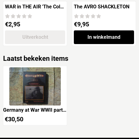
WAR in THE AIR 'The Cold
The AVRO SHACKLETON
Dawn / Eastern Victory'
DISC 5
Prijs: 2,95
Prijs: 9,95
€2,95
€9,95
Uitverkocht
In winkelmand
Laatst bekeken items
Germany at War WWII part
11 & 12
€
30,50