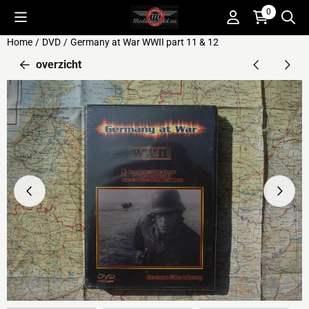
Cookievoorkeuren zijn beschikbaar. Kies instellingen of sta alle 
0
Home
/
DVD
/
Germany at War WWII part 11 & 12
overzicht