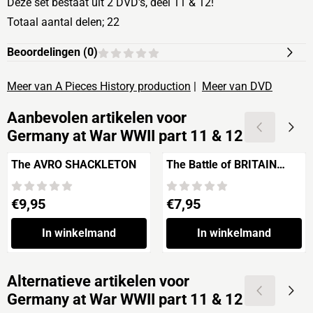
Deze set bestaat uit 2 DVD's, deel 11 & 12!
Totaal aantal delen; 22
Beoordelingen (
0
)
Meer van A Pieces History production
|
Meer van DVD
Aanbevolen artikelen voor
Germany at War WWII part 11 & 12
The AVRO SHACKLETON
The Battle of BRITAIN
'70th Anniversary Edition'
Prijs: 9,95
Prijs: 7,95
€9,95
€7,95
In winkelmand
In winkelmand
Alternatieve artikelen voor
Germany at War WWII part 11 & 12