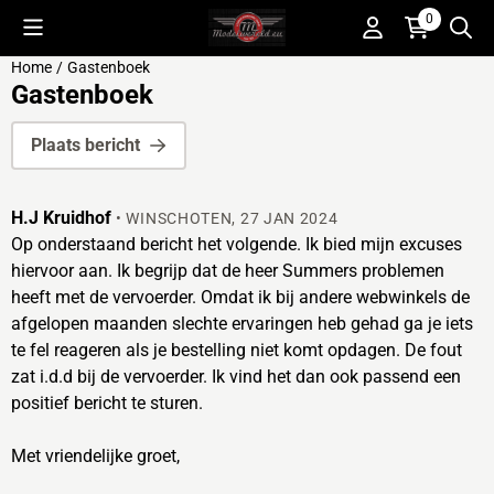
Cookievoorkeuren zijn beschikbaar. Kies instellingen of sta alle 
0
Home
/
Gastenboek
Gastenboek
Plaats bericht
H.J Kruidhof
•
WINSCHOTEN
,
27 JAN 2024
Op onderstaand bericht het volgende. Ik bied mijn excuses
hiervoor aan. Ik begrijp dat de heer Summers problemen
heeft met de vervoerder. Omdat ik bij andere webwinkels de
afgelopen maanden slechte ervaringen heb gehad ga je iets
te fel reageren als je bestelling niet komt opdagen. De fout
zat i.d.d bij de vervoerder. Ik vind het dan ook passend een
positief bericht te sturen.
Met vriendelijke groet,