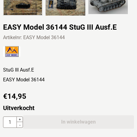
EASY Model 36144 StuG III Ausf.E
Artikelnr:
EASY Model 36144
StuG III Ausf.E
EASY Model 36144
€
14,95
Uitverkocht
Aantal
+
In winkelwagen
-