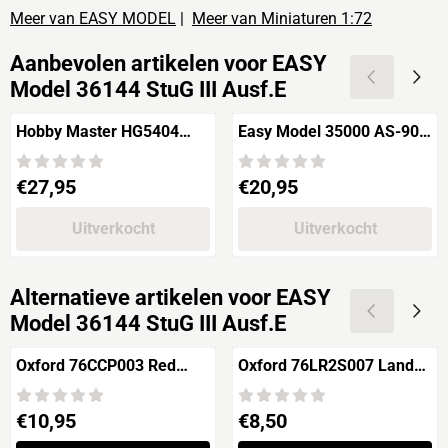
Meer van EASY MODEL
|
Meer van Miniaturen 1:72
Aanbevolen artikelen voor
EASY
Model 36144 StuG III Ausf.E
Hobby Master HG5404
Easy Model 35000 AS-90
M36 Jackson US Tank
SPG British Army 'THOR'
Destroyer
Prijs: 27,95
Prijs: 20,95
€27,95
€20,95
Uitverkocht
Uitverkocht
Alternatieve artikelen voor
EASY
Model 36144 StuG III Ausf.E
Oxford 76CCP003 Red
Oxford 76LR2S007 Land
Coventry Climax Pump
Rover Series II SWB
Trailer
Canvas RAF Police
Prijs: 10,95
Prijs: 8,50
€10,95
€8,50