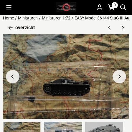
Cookievoorkeuren zijn beschikbaar. Kies instellingen of sta alle 
0
Home
/
Miniaturen
/
Miniaturen 1:72
/
EASY Model 36144 StuG III Aus
overzicht