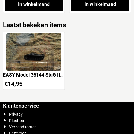
In winkelmand
In winkelmand
Laatst bekeken items
EASY Model 36144 StuG III
Ausf.E
€
14,95
Klantenservice
Privacy
Klachten
Verzendkosten
Bezorgen