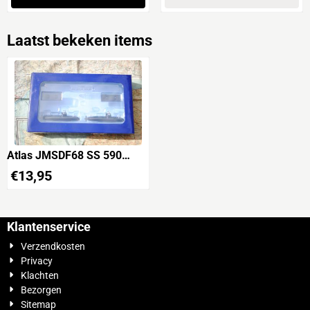
Laatst bekeken items
Atlas JMSDF68 SS 590
OYASHIO & SS 591
€
13,95
MICHISHIO Japan
Submarines Set
Klantenservice
Verzendkosten
Privacy
Klachten
Bezorgen
Sitemap