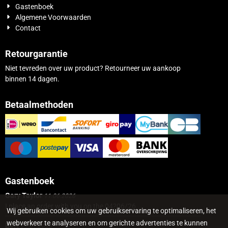
Gastenboek
Algemene Voorwaarden
Contact
Retourgarantie
Niet tevreden over uw product? Retourneer uw aankoop
binnen 14 dagen.
Betaalmethoden
Gastenboek
Gary Taylor
11.06.2026
I place an order with you on the 04?06/26...
Wij gebruiken cookies om uw gebruikservaring te optimaliseren, het
webverkeer te analyseren en om gerichte advertenties te kunnen
Bert
21.01.2026