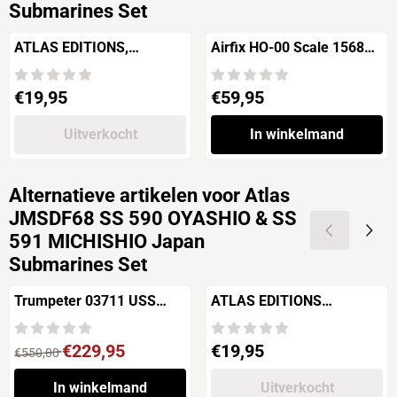
Submarines Set
ATLAS EDITIONS,
Airfix HO-00 Scale 1568
DEAGOSTINI GM103 HMS
LANDING CRAFT LCVP
Prince of Wales
Prijs: 19,95
Prijs: 59,95
€19,95
€59,95
Uitverkocht
In winkelmand
Alternatieve artikelen voor
Atlas
JMSDF68 SS 590 OYASHIO & SS
591 MICHISHIO Japan
Submarines Set
Trumpeter 03711 USS
ATLAS EDITIONS
Yorktown CV-5 'built for
7134107, DEAGOSTINI 40-
display'
220218 USS Missouri
Van 550,00 voor 229,95
Prijs: 19,95
€229,95
€19,95
€550,00
In winkelmand
Uitverkocht