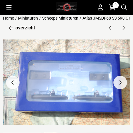
Cookievoorkeuren zijn beschikbaar. Kies instellingen of sta alle 
0
Home
/
Miniaturen
/
Scheeps Miniaturen
/
Atlas JMSDF68 SS 590 OYA
overzicht