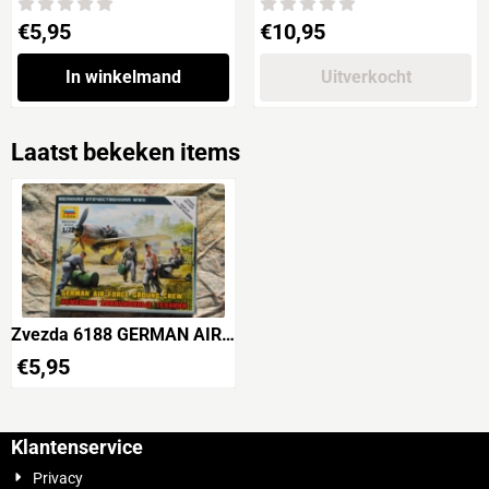
1942
Prijs: 5,95
Prijs: 10,95
€5,95
€10,95
In winkelmand
Uitverkocht
Laatst bekeken items
Zvezda 6188 GERMAN AIR
FORCE GROUND CREW /
€
5,95
LUFTWAFFE
Klantenservice
Privacy