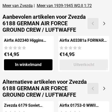
Meer van Zvezda
|
Meer van 1939-1945 WO.II 1:72
Aanbevolen artikelen voor
Zvezda
6188 GERMAN AIR FORCE
GROUND CREW / LUFTWAFFE
Airfix A02340 Higgins
Airfix A03381a FORWARD
LCVP
COMMAND POST
Prijs: 14,95
Prijs: 14,95
€14,95
€14,95
In winkelmand
Uitverkocht
Alternatieve artikelen voor
Zvezda
6188 GERMAN AIR FORCE
GROUND CREW / LUFTWAFFE
Zvezda 6179 Soviet
Airfix 01753-0 WWII
Regular Infantry 1941-
GERMAN PARATROOPS