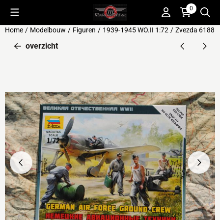
Cookievoorkeuren zijn beschikbaar. Kies instellingen of sta alle 
0
Home
/
Modelbouw
/
Figuren
/
1939-1945 WO.II 1:72
/
Zvezda 6188
overzicht