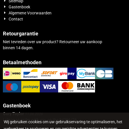
Sitemap
Gastenboek
Algemene Voorwaarden
Contact
Retourgarantie
Niet tevreden over uw product? Retourneer uw aankoop
binnen 14 dagen.
Betaalmethoden
Gastenboek
Gary Taylor
11.06.2026
I place an order with you on the 04?06/26...
Wij gebruiken cookies om uw gebruikservaring te optimaliseren, het
webverkeer te analyseren en om gerichte advertenties te kunnen