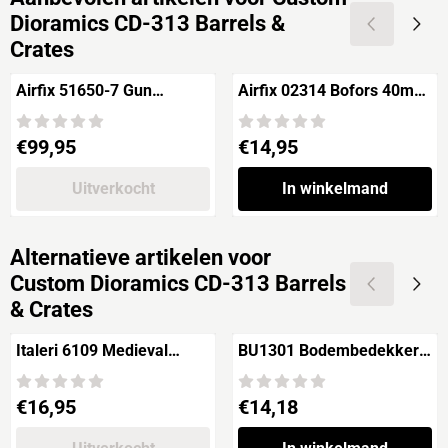
Dioramics CD-313 Barrels &
Crates
Airfix 51650-7 Gun
Airfix 02314 Bofors 40mm
Emplacement Assault Set
Gun & Tractor
Prijs: 99,95
Prijs: 14,95
€99,95
€14,95
Uitverkocht
In winkelmand
Alternatieve artikelen voor
Custom Dioramics CD-313 Barrels
& Crates
Italeri 6109 Medieval
BU1301 Bodembedekker
Challenge "XV Century"
DROOG GRAS
Prijs: 16,95
Prijs: 14,18
€16,95
€14,18