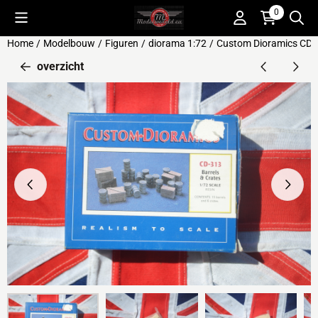
Cookievoorkeuren zijn beschikbaar. Kies instellingen of sta alle 
0
Home
/
Modelbouw
/
Figuren
/
diorama 1:72
/
Custom Dioramics CD-3
overzicht