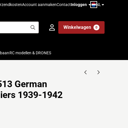
NL
rzendkosten
Account aanmaken
Contact
Inloggen
Winkelwagen
0
ebaan
RC modellen & DRONES
513 German
iers 1939-1942