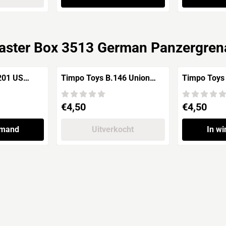
aster Box 3513 German Panzergren
.201 US
Timpo Toys B.146 Union
Timpo Toys
ier
Army Soldier / US 7th
Army Soldie
an Civil
Cavalry 2nd version
Cavalry 2nd
Prijs: 4,50
Prijs: 4,50
€4,50
€4,50
lmand
Uitverkocht
In w