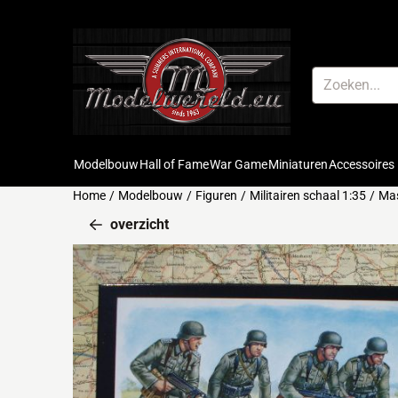
Cookievoorkeuren zijn beschikbaar. Kies instellingen of sta alle 
Zoeken
Modelbouw
Hall of Fame
War Game
Miniaturen
Accessoires
Home
/
Modelbouw
/
Figuren
/
Militairen schaal 1:35
/
Mas
overzicht