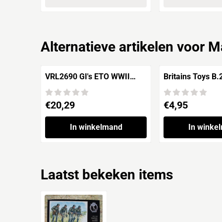
Alternatieve artikelen voor
M
VRL2690 GI's ETO WWII
Britains Toys B
U.S.Army
Union Army Sold
standing 'Americ
Prijs: 20,29
Prijs: 4,95
€20,29
€4,95
War'
In winkelmand
In winke
Laatst bekeken items