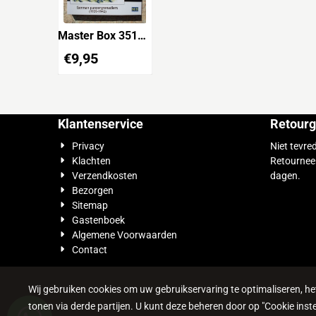
Master Box 3513
German
€
9,95
Panzergrenadiers
1939-1942
Klantenservice
Retourg
Privacy
Niet tevre
Klachten
Retournee
Verzendkosten
dagen.
Bezorgen
Sitemap
Gastenboek
Algemene Voorwaarden
Contact
Wij gebruiken cookies om uw gebruikservaring te optimaliseren, h
tonen via derde partijen. U kunt deze beheren door op "Cookie inste