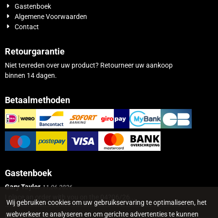
Gastenboek
Algemene Voorwaarden
Contact
Retourgarantie
Niet tevreden over uw product? Retourneer uw aankoop
binnen 14 dagen.
Betaalmethoden
Gastenboek
Gary Taylor
11.06.2026
I place an order with you on the 04?06/26...
Wij gebruiken cookies om uw gebruikservaring te optimaliseren, het
webverkeer te analyseren en om gerichte advertenties te kunnen
Bert
21.01.2026