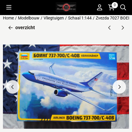
Cookievoorkeuren zijn beschikbaar. Kies instellingen of sta alle 
0
Home
/
Modelbouw
/
Vliegtuigen
/
Schaal 1:144
/
Zvezda 7027 BOEING
overzicht