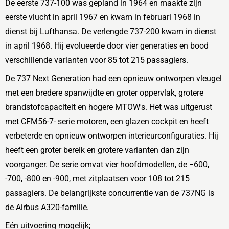
De eerste 737-100 was gepland in 1964 en maakte zijn
eerste vlucht in april 1967 en kwam in februari 1968 in
dienst bij
Lufthansa
. De verlengde 737-200 kwam in dienst
in april 1968. Hij evolueerde door vier generaties en bood
verschillende varianten voor 85 tot 215 passagiers.
De 737 Next Generation had een opnieuw ontworpen vleugel
met een bredere spanwijdte en groter oppervlak, grotere
brandstofcapaciteit en hogere
MTOW's
. Het was uitgerust
met
CFM56-7-
serie motoren, een
glazen cockpit
en heeft
verbeterde en opnieuw ontworpen interieurconfiguraties. Hij
heeft een groter bereik en grotere varianten dan zijn
voorganger. De serie omvat vier hoofdmodellen, de −600,
-700, -800 en -900, met zitplaatsen voor 108 tot 215
passagiers. De belangrijkste
concurrentie
van de 737NG is
de
Airbus A320-familie
.
Eén uitvoering mogelijk;