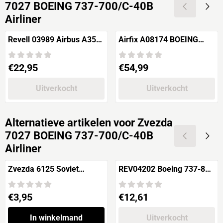
7027 BOEING 737-700/C-40B
Airliner
Revell 03989 Airbus A350-
Airfix A08174 BOEING
900
747-200 Jumbo Jet
Prijs: 22,95
Prijs: 54,99
€22,95
€54,99
Uitverkocht
Uitverkocht
Alternatieve artikelen voor
Zvezda
7027 BOEING 737-700/C-40B
Airliner
Zvezda 6125 Soviet
REV04202 Boeing 737-800
Sturmovik IL-2 model
"Air Berlin" + winglets
1941
Prijs: 3,95
Prijs: 12,61
€3,95
€12,61
In winkelmand
Uitverkocht