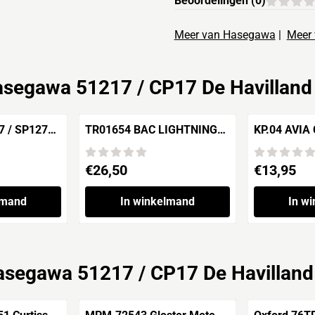
Beoordelingen (
0
)
Meer van Hasegawa
|
Meer 
segawa 51217 / CP17 De Havilland
7 / SP127
TR01654 BAC LIGHTNING
KP.04 AVI
 Lightning
F.6 / F.2A RAF Fighter
Prijs: 26,50
Prijs: 13,95
€26,50
€13,95
lmand
In winkelmand
In w
segawa 51217 / CP17 De Havilland