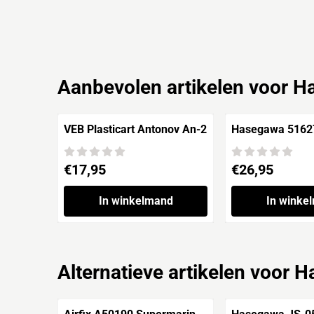
Aanbevolen artikelen voor
Ha
VEB Plasticart Antonov An-2
Hasegawa 5162
Lockheed P-38J
'D-Day'
Prijs: 17,95
Prijs: 26,95
€17,95
€26,95
In winkelmand
In winke
Alternatieve artikelen voor
Ha