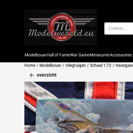
Cookievoorkeuren zijn beschikbaar. Kies instellingen of sta alle 
Zoeken
Modelbouw
Hall of Fame
War Game
Miniaturen
Accessoires
Home
/
Modelbouw
/
Vliegtuigen
/
Schaal 1:72
/
Hasegawa
overzicht