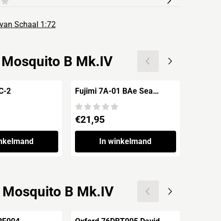
van Schaal 1:72
 Mosquito B Mk.IV
A C-2
Fujimi 7A-01 BAe Sea
Airfix A02017
Harrier FRS.1
Spitfir
Prijs: 21,95
Prijs: 1
€21,95
€12,9
inkelmand
In winkelmand
 Mosquito B Mk.IV