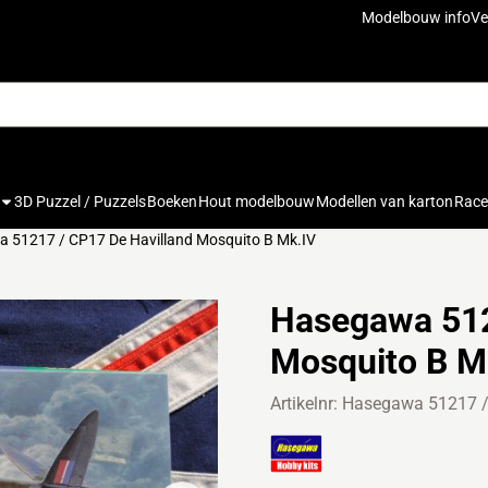
cookies toe.
Modelbouw info
Ve
3D Puzzel / Puzzels
Boeken
Hout modelbouw
Modellen van karton
Rac
 51217 / CP17 De Havilland Mosquito B Mk.IV
Hasegawa 512
Mosquito B M
Artikelnr:
Hasegawa 51217 