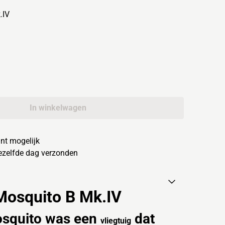
.IV
In winkelwagen
nt mogelijk
dezelfde dag verzonden
Mosquito B Mk.IV
osquito
was een
dat
vliegtuig