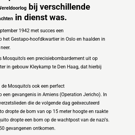
bij verschillende
ereldoorlog
in dienst was.
achten
eptember 1942 met succes een
p het
Gestapo
-hoofdkwartier in
Oslo
en haalden in
 neer.
s Mosquito's een precisiebombardement uit op
ter
in gebouw
Kleykamp
te Den Haag, dat hierbij
 de Mosquito's ook een perfect
p een gevangenis in
Amiens
(Operation Jericho). In
erzetslieden die de volgende dag geëxecuteerd
o dropte de bom van op 15 meter hoogte en raakte
uito dropte een bom op de wachtpost van de nazi's.
250 gevangenen ontkomen.