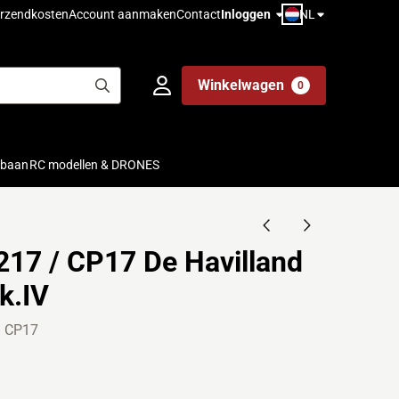
NL
rzendkosten
Account aanmaken
Contact
Inloggen
Winkelwagen
0
ebaan
RC modellen & DRONES
17 / CP17 De Havilland
k.IV
/ CP17