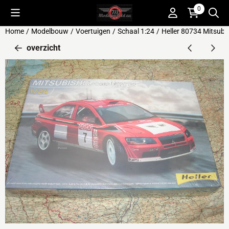
Cookievoorkeuren zijn beschikbaar. Kies instellingen of sta alle 
0
Home
/
Modelbouw
/
Voertuigen
/
Schaal 1:24
/
Heller 80734 Mitsubi
overzicht