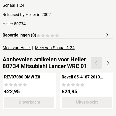
Schaal 1:24
Released by Heller in 2002
Heller 80734
Beoordelingen (
0
)
Meer van Heller
|
Meer van Schaal 1:24
Aanbevolen artikelen voor
Heller
80734 Mitsubishi Lancer WRC 01
REV07080 BMW Z8
Revell 85-4187 2013
Mustang Boss 302
Prijs: 22,95
Prijs: 24,95
€22,95
€24,95
Uitverkocht
Uitverkocht