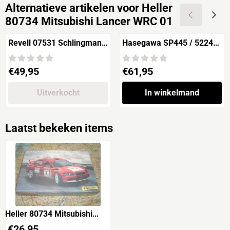
Alternatieve artikelen voor
Heller
80734 Mitsubishi Lancer WRC 01
Revell 07531 Schlingmann
Hasegawa SP445 / 52245
UNIMOG RW1
Volkswagen Beetle Type 1
'1966' "Cal Look" with
Prijs: 49,95
Prijs: 61,95
€49,95
€61,95
Blond Girl's Figure
Uitverkocht
In winkelmand
Laatst bekeken items
Heller 80734 Mitsubishi
Lancer WRC 01
€
26,95