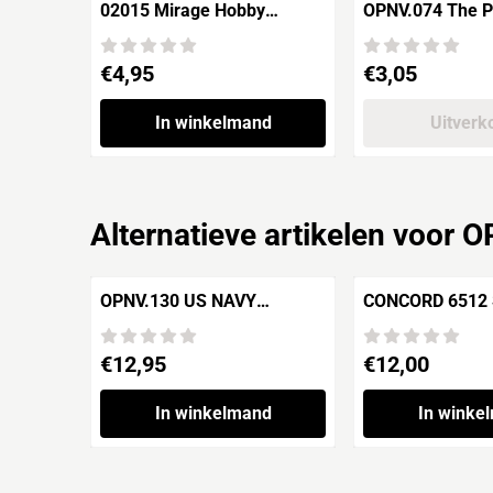
02015 Mirage Hobby
OPNV.074 The Prussian
Catalogus 2016
Army in the War
Liberation Infa
Prijs: 4,95
Prijs: 3,05
€4,95
€3,05
In winkelmand
Uitverk
Alternatieve artikelen voor
O
OPNV.130 US NAVY
CONCORD 6512 SOLDAT
AIRCRAFT CARRIERS 1942 -
Volume 1
1945
Prijs: 12,95
Prijs: 12,00
€12,95
€12,00
In winkelmand
In winke