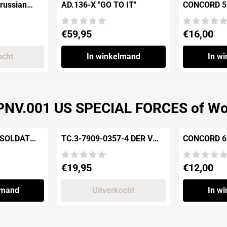
AD.136-X "GO TO IT"
CONCORD 5532 Spec
s of
"Elite Forc
ntryme
UNITS" Vol.
Prijs: 59,95
Prijs: 16,00
€59,95
€16,00
ocht
In winkelmand
In w
PNV.001 US SPECIAL FORCES of Wo
TC.3-7909-0357-4 DER VW-
CONCORD 6509 Stal
K??FER IM KRIEGE und im
Inferno
milit??rischen Ei
Prijs: 19,95
Prijs: 12,00
€19,95
€12,00
lmand
Uitverkocht
In w