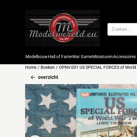
Cookievoorkeuren zijn beschikbaar. Kies instellingen of sta alle 
Zoeken
Modelbouw
Hall of Fame
War Game
Miniaturen
Accessoires
Home
/
Boeken
/
OPNV.001 US SPECIAL FORCES of World
overzicht