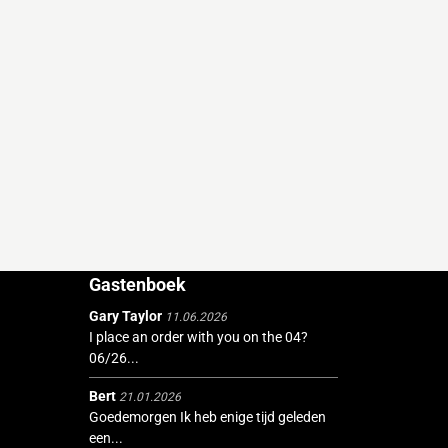
Gastenboek
Gary Taylor
11.06.2026
I place an order with you on the 04?
06/26...
Bert
21.01.2026
Goedemorgen Ik heb enige tijd geleden
een...