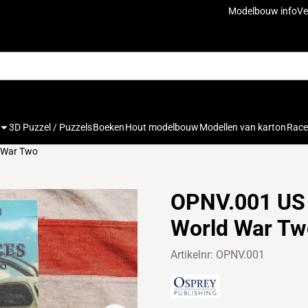
cookies toe.
Modelbouw info
Ve
3D Puzzel / Puzzels
Boeken
Hout modelbouw
Modellen van karton
Rac
 War Two
OPNV.001 US
World War Tw
Artikelnr:
OPNV.001