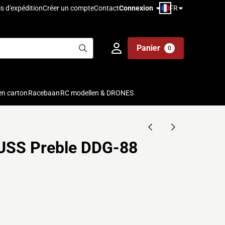
FR
is d'expédition
Créer un compte
Contact
Connexion
Panier
0
en carton
Racebaan
RC modellen & DRONES
USS Preble DDG-88