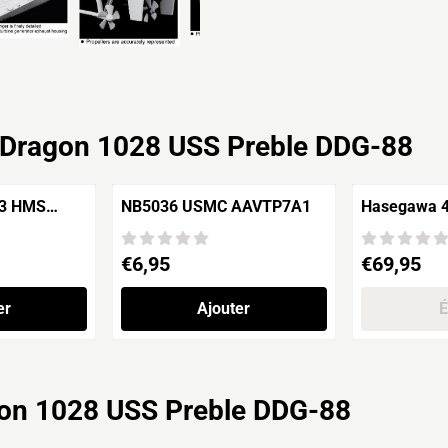
Dragon 1028 USS Preble DDG-88
53 HMS
NB5036 USMC AAVTP7A1
Hasegawa 4
AKIGUMO J
Destroyer 
Prix: 6,95
Prix: 69,95
€6,95
€69,95
er
Ajouter
É
on 1028 USS Preble DDG-88