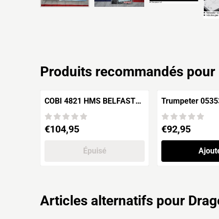
Produits recommandés pour
COBI 4821 HMS BELFAST
Trumpeter 053
'Light Cruiser'
Cornwall
Prix: 104,95
Prix: 92,95
€104,95
€92,95
Épuisé
Ajout
Articles alternatifs pour
Drag