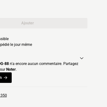
Ajouter
ssible
édié le jour même
DG-88
n'a encore aucun commentaire. Partagez
 sur
Noter
.
n
1:350