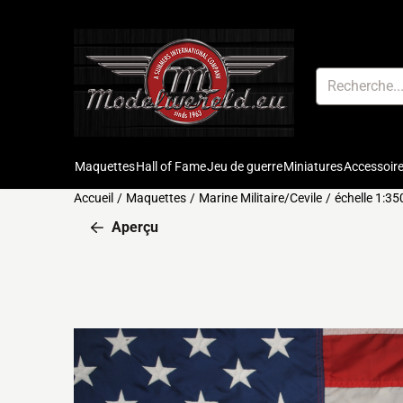
Préférences de cookies disponibles. Choisissez les paramètres o
Rechercher
Maquettes
Hall of Fame
Jeu de guerre
Miniatures
Accessoir
Accueil
/
Maquettes
/
Marine Militaire/Cevile
/
échelle 1:35
Aperçu