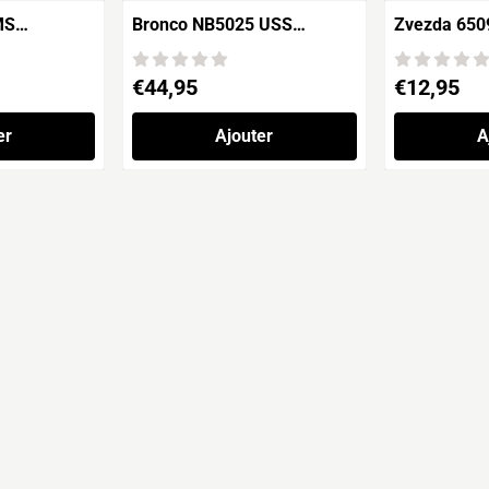
MS
Bronco NB5025 USS
Zvezda 650
INDEPENDENCE LCS-2
Sir Francis 
Prix: 44,95
Prix: 12,95
€44,95
€12,95
er
Ajouter
A