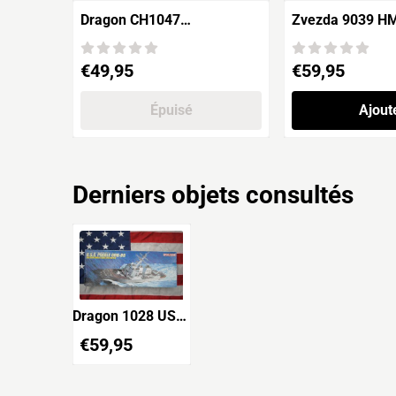
Dragon CH1047
Zvezda 9039 H
U.S.S.Maryland SSBN-738
DREADNOUGHT
& U.S.S.Chicago SSN-721
Prix: 49,95
Prix: 59,95
€49,95
€59,95
Épuisé
Ajout
Derniers objets consultés
Dragon 1028 USS
Preble DDG-88
€
59,95