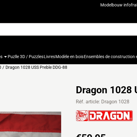
u autorisez tous les cookies.
Modelbouw info
fra
es
Puzlle 3D / Puzzles
Livres
Modèle en bois
Ensembles de construction 
0
/
Dragon 1028 USS Preble DDG-88
Dragon 1028 
Réf. article:
Dragon 1028