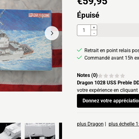
€
59,95
Épuisé
Quantité
+
-
Retrait en point relais po
Commandé avant 15h exp
Notes (
0
)
Dragon 1028 USS Preble D
votre expérience en cliquant
Donnez votre appréciatio
plus Dragon
|
plus échelle 