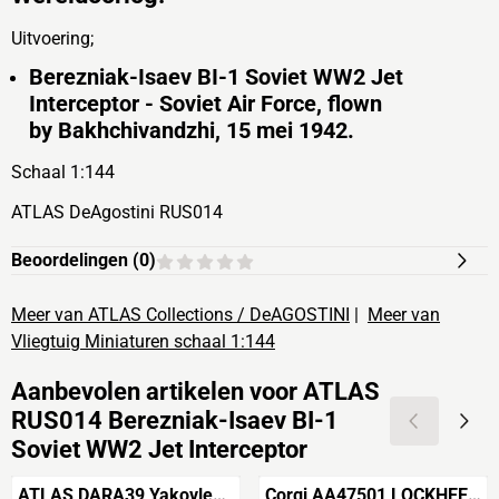
Uitvoering;
Berezniak-Isaev BI-1 Soviet WW2 Jet
Interceptor - Soviet Air Force, flown
by Bakhchivandzhi, 15 mei 1942.
Schaal 1:144
ATLAS DeAgostini RUS014
Beoordelingen (
0
)
Meer van ATLAS Collections / DeAGOSTINI
|
Meer van
Vliegtuig Miniaturen schaal 1:144
Aanbevolen artikelen voor
ATLAS
RUS014 Berezniak-Isaev BI-1
Soviet WW2 Jet Interceptor
ATLAS DARA39 Yakovlev
Corgi AA47501 LOCKHEED