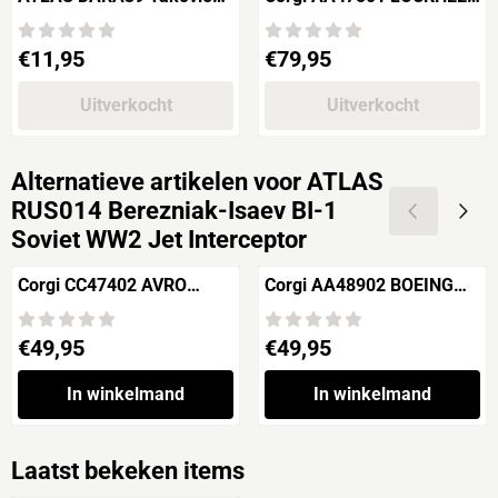
UT-1 Soviet Air Force
CONSTELLATION "TWA"
Prijs: 11,95
Prijs: 79,95
€11,95
€79,95
Uitverkocht
Uitverkocht
Alternatieve artikelen voor
ATLAS
RUS014 Berezniak-Isaev BI-1
Soviet WW2 Jet Interceptor
Corgi CC47402 AVRO
Corgi AA48902 BOEING
LANCASTRIAN "BOAC"
B29 "RAF Washington I"
Prijs: 49,95
Prijs: 49,95
€49,95
€49,95
In winkelmand
In winkelmand
Laatst bekeken items