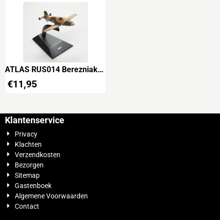
ATLAS RUS014 Berezniak-
Isaev BI-1 Soviet WW2 Jet
€
11,95
Interceptor
Klantenservice
Privacy
Klachten
Verzendkosten
Bezorgen
Sitemap
Gastenboek
Algemene Voorwaarden
Contact