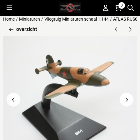
Cookievoorkeuren zijn beschikbaar. Kies instellingen of sta alle 
0
Home
/
Miniaturen
/
Vliegtuig Miniaturen schaal 1:144
/
ATLAS RUS014 
overzicht