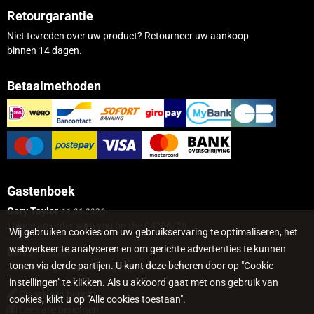
Retourgarantie
Niet tevreden over uw product? Retourneer uw aankoop
binnen 14 dagen.
Betaalmethoden
Gastenboek
Gary Taylor
11.06.2026
I place an order with you on the 04?06/26...
Wij gebruiken cookies om uw gebruikservaring te optimaliseren, het
webverkeer te analyseren en om gerichte advertenties te kunnen
Bert
21.01.2026
tonen via derde partijen. U kunt deze beheren door op "Cookie
Goedemorgen Ik heb enige tijd geleden een...
instellingen" te klikken. Als u akkoord gaat met ons gebruik van
Plaats een bericht
cookies, klikt u op "Alle cookies toestaan".
Lees alle berichten