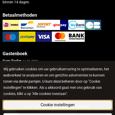
binnen 14 dagen.
Betaalmethoden
Gastenboek
Gary Taylor
11.06.2026
I place an order with you on the 04?06/26...
Wij gebruiken cookies om uw gebruikservaring te optimaliseren, het
webverkeer te analyseren en om gerichte advertenties te kunnen
Bert
21.01.2026
tonen via derde partijen. U kunt deze beheren door op "Cookie
Goedemorgen Ik heb enige tijd geleden een...
instellingen" te klikken. Als u akkoord gaat met ons gebruik van
Plaats een bericht
cookies, klikt u op "Alle cookies toestaan".
Lees alle berichten
Cookie instellingen
KvK: 32054924 - Btw: NL001959940B63
© 2019 Modelwereld.eu