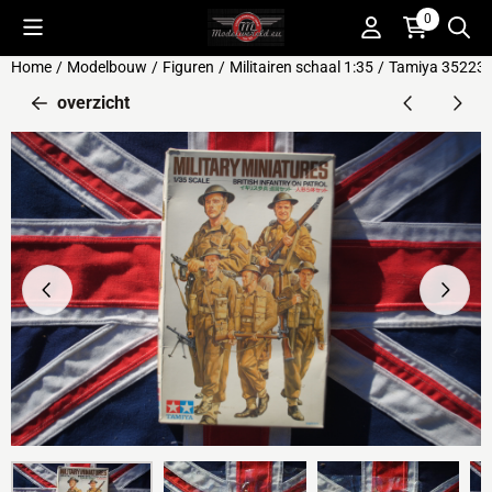
Cookievoorkeuren zijn beschikbaar. Kies instellingen of sta alle 
0
Home
/
Modelbouw
/
Figuren
/
Militairen schaal 1:35
/
Tamiya 35223 Br
overzicht