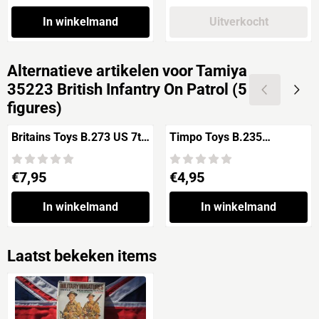
In winkelmand
Uitverkocht
Alternatieve artikelen voor
Tamiya
35223 British Infantry On Patrol (5
figures)
Britains Toys B.273 US 7th
Timpo Toys B.235
Cavalry Soldier Standing
Confederate Army Infantry
'Indian Wars'
Soldier Standing CSA
Prijs: 7,95
Prijs: 4,95
€7,95
€4,95
'American Civil War' 2nd
version
In winkelmand
In winkelmand
Laatst bekeken items