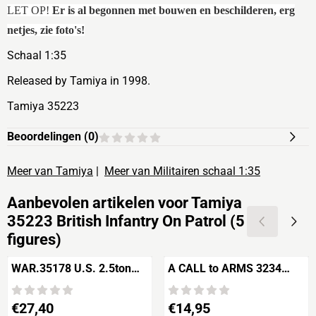
LET OP!
Er is al begonnen met bouwen en beschilderen, erg
netjes, zie foto's!
Schaal 1:35
Released by Tamiya in 1998.
Tamiya 35223
Beoordelingen (
0
)
Meer van Tamiya
|
Meer van Militairen schaal 1:35
Aanbevolen artikelen voor
Tamiya
35223 British Infantry On Patrol (5
figures)
WAR.35178 U.S. 2.5ton
A CALL to ARMS 3234
GMC TRUCK CREW
HASLERIGGE'S Lobsters
English Civil War
Prijs: 27,40
Prijs: 14,95
€27,40
€14,95