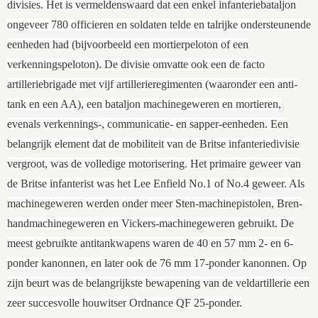
divisies. Het is vermeldenswaard dat een enkel infanteriebataljon
ongeveer 780 officieren en soldaten telde en talrijke ondersteunende
eenheden had (bijvoorbeeld een mortierpeloton of een
verkenningspeloton). De divisie omvatte ook een de facto
artilleriebrigade met vijf artillerieregimenten (waaronder een anti-
tank en een AA), een bataljon machinegeweren en mortieren,
evenals verkennings-, communicatie- en sapper-eenheden. Een
belangrijk element dat de mobiliteit van de Britse infanteriedivisie
vergroot, was de volledige motorisering. Het primaire geweer van
de Britse infanterist was het Lee Enfield No.1 of No.4 geweer. Als
machinegeweren werden onder meer Sten-machinepistolen, Bren-
handmachinegeweren en Vickers-machinegeweren gebruikt. De
meest gebruikte antitankwapens waren de 40 en 57 mm 2- en 6-
ponder kanonnen, en later ook de 76 mm 17-ponder kanonnen. Op
zijn beurt was de belangrijkste bewapening van de veldartillerie een
zeer succesvolle houwitser
Ordnance QF 25-ponder.