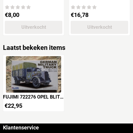
The WEATHERING Magazine Issue
(15cm) Panzerwerfer 42
8 "VIETNAM"
Prijs: 8,00
Prijs: 16,78
€8,00
€16,78
Uitverkocht
Uitverkocht
Laatst bekeken items
FUJIMI 722276 OPEL BLITZ
GERMAN MILITARY TRUCK
€
22,95
Klantenservice