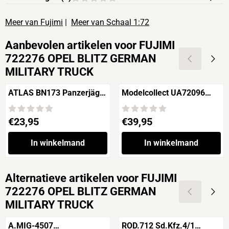
Meer van Fujimi
|
Meer van Schaal 1:72
Aanbevolen artikelen voor
FUJIMI
722276 OPEL BLITZ GERMAN
MILITARY TRUCK
ATLAS BN173 Panzerjäger
Modelcollect UA72096
Tiger Ausf.B / Sd.Kfz.186
NATO M1014 MAN Tractor
'Jagdtiger Sch.Pz,Jg.Abt.
& BGM-109G Ground
Prijs: 23,95
Prijs: 39,95
€23,95
€39,95
653'
Launched Cruise Missile
In winkelmand
In winkelmand
Alternatieve artikelen voor
FUJIMI
722276 OPEL BLITZ GERMAN
MILITARY TRUCK
A.MIG-4507
ROD.712 Sd.Kfz.4/1