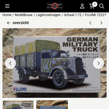
Cookievoorkeuren zijn beschikbaar. Kies instellingen of sta alle 
0
Home
/
Modelbouw
/
Legervoertuigen
/
Schaal 1:72
/
FUJIMI 722276
overzicht