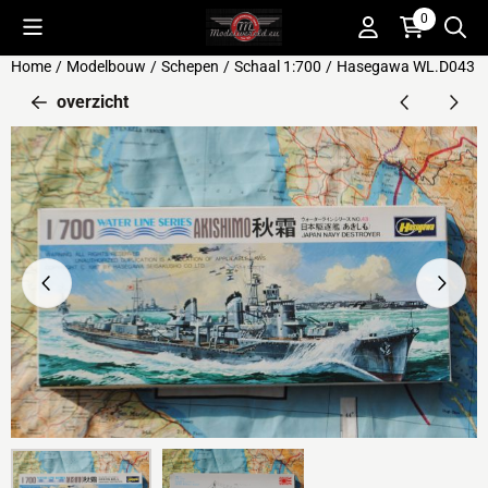
Cookievoorkeuren zijn beschikbaar. Kies instellingen of sta alle 
0
Home
/
Modelbouw
/
Schepen
/
Schaal 1:700
/
Hasegawa WL.D043 / 
overzicht