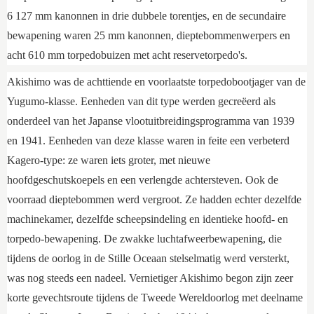
6 127 mm kanonnen in drie dubbele torentjes, en de secundaire
bewapening waren 25 mm kanonnen, dieptebommenwerpers en
acht 610 mm torpedobuizen met acht reservetorpedo's.
Akishimo was de achttiende en voorlaatste torpedobootjager van de
Yugumo-klasse. Eenheden van dit type werden gecreëerd als
onderdeel van het Japanse vlootuitbreidingsprogramma van 1939
en 1941. Eenheden van deze klasse waren in feite een verbeterd
Kagero-type: ze waren iets groter, met nieuwe
hoofdgeschutskoepels en een verlengde achtersteven. Ook de
voorraad dieptebommen werd vergroot. Ze hadden echter dezelfde
machinekamer, dezelfde scheepsindeling en identieke hoofd- en
torpedo-bewapening. De zwakke luchtafweerbewapening, die
tijdens de oorlog in de Stille Oceaan stelselmatig werd versterkt,
was nog steeds een nadeel. Vernietiger Akishimo begon zijn zeer
korte gevechtsroute tijdens de Tweede Wereldoorlog met deelname