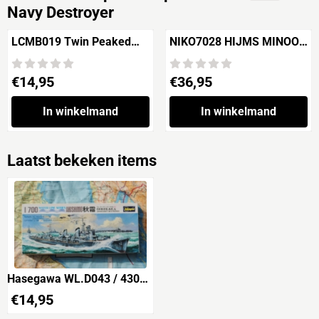
Navy Destroyer
LCMB019 Twin Peaked
NIKO7028 HIJMS MINOO
Warehouse
1945 IJN Minelayer
Transport
Prijs: 14,95
Prijs: 36,95
€14,95
€36,95
In winkelmand
In winkelmand
Laatst bekeken items
Hasegawa WL.D043 / 43043
AKISHIMO Imperial
€
14,95
Japanese Navy Destroyer