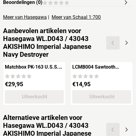
Beoordelingen (
0
)
Meer van Hasegawa
|
Meer van Schaal 1:700
Aanbevolen artikelen voor
Hasegawa WL.D043 / 43043
AKISHIMO Imperial Japanese
Navy Destroyer
Matchbox PK-163 U.S.S.
LCMB004 Sawtooth
San Diego 'CL-53'
Building
Prijs: 29,95
Prijs: 14,95
€29,95
€14,95
Uitverkocht
Uitverkocht
Alternatieve artikelen voor
Hasegawa WL.D043 / 43043
AKISHIMO Imperial Japanese