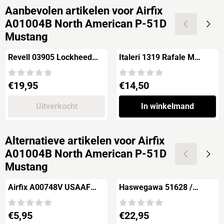
Aanbevolen artikelen voor
Airfix
A01004B North American P-51D
Mustang
Revell 03905 Lockheed
Italeri 1319 Rafale M
Martin F-16 MLU 100th
Opérations Extérieures
Anniversary 1st Squadron
2011
Prijs: 19,95
Prijs: 14,50
€19,95
€14,50
Florennes
Uitverkocht
In winkelmand
Alternatieve artikelen voor
Airfix
A01004B North American P-51D
Mustang
Airfix A00748V USAAF
Haswegawa 51628 /
PERSONNEL
SP128 North American P-
51B Mustang 'D-Day 50th
Prijs: 5,95
Prijs: 22,95
€5,95
€22,95
Anniversary Normandy