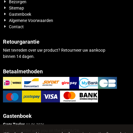
Bezorgen
Sitemap
Gastenboek
Algemene Voorwaarden
Contact
Retourgarantie
Niet tevreden over uw product? Retourneer uw aankoop
binnen 14 dagen.
Betaalmethoden
Gastenboek
Gary Taylor
11.06.2026
I place an order with you on the 04?06/26...