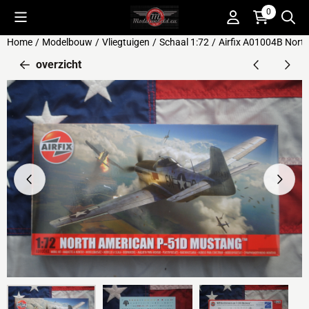
Cookievoorkeuren zijn beschikbaar. Kies instellingen of sta alle 
0
Home
/
Modelbouw
/
Vliegtuigen
/
Schaal 1:72
/
Airfix A01004B Nort
overzicht