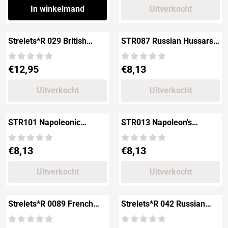
In winkelmand
Uitverkocht
Strelets*R 029 British
STR087 Russian Hussars
Highlanders
in Winter Dress
Prijs: 12,95
Prijs: 8,13
€12,95
€8,13
Uitverkocht
Uitverkocht
STR101 Napoleonic
STR013 Napoleon's
French Uhlans in Winter
General Staff
Dress
Prijs: 8,13
Prijs: 8,13
€8,13
€8,13
Uitverkocht
Uitverkocht
Strelets*R 0089 French
Strelets*R 042 Russian
Cuirassiers in Winter Dress
Artillery of Peter V
Napoleonic Wars