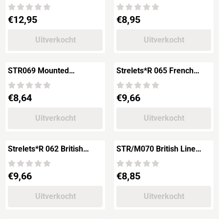
Cavalry on the March
Prijs: 12,95
Prijs: 8,95
€12,95
€8,95
Uitverkocht
Uitverkocht
STR069 Mounted
Strelets*R 065 French
Pretorains
Field Artillery Crimean War
Prijs: 8,64
Prijs: 9,66
€8,64
€9,66
Uitverkocht
Uitverkocht
Strelets*R 062 British
STR/M070 British Line
Siege Artillery Crimean
Infantry in Egypt
War
Prijs: 9,66
Prijs: 8,85
€9,66
€8,85
Uitverkocht
Uitverkocht