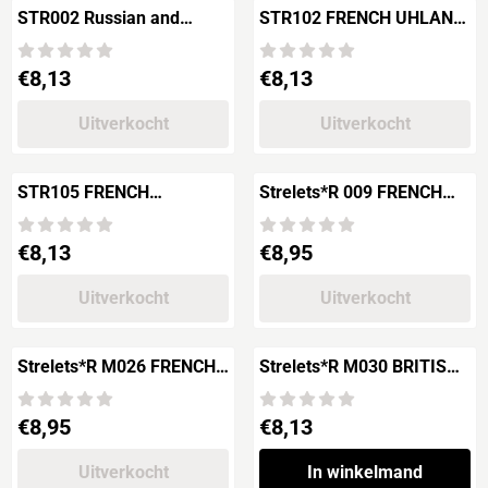
STR002 Russian and
STR102 FRENCH UHLANS
Prussian Chiefs of Staff.
"in summer Uniform"
Prijs: 8,13
Prijs: 8,13
€8,13
€8,13
Uitverkocht
Uitverkocht
STR105 FRENCH
Strelets*R 009 FRENCH
CUIRRASSIERS "in Attack"
FOOT DRAGOONS and
POLISH GRENADIERS
Prijs: 8,13
Prijs: 8,95
€8,13
€8,95
Uitverkocht
Uitverkocht
Strelets*R M026 FRENCH
Strelets*R M030 BRITISH
INFANTRY in Adbance
LIGHT INFANTRY
Prijs: 8,95
Prijs: 8,13
€8,95
€8,13
Uitverkocht
In winkelmand