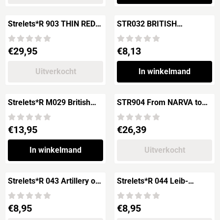
Strelets*R 903 THIN RED
STR032 BRITISH
LINE
GRENADIERS in "Summer
Dress"
Prijs: 29,95
Prijs: 8,13
€29,95
€8,13
Uitverkocht
In winkelmand
Strelets*R M029 British
STR904 From NARVA to
Grenadiers in Winter Dress
POLTAVA
Crimean War
Prijs: 13,95
Prijs: 26,39
€13,95
€26,39
In winkelmand
Uitverkocht
Strelets*R 043 Artillery of
Strelets*R 044 Leib-
Charles XII
Drabants of Charles XII
Prijs: 8,95
Prijs: 8,95
€8,95
€8,95