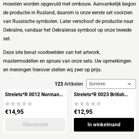
moesten worden opgevuld met ombouw. Aanvankelijk begon
de productie in Rusland, daarom is onze eerste set voorzien
van Russische symbolen. Later verschoof de productie naar
Oekraïne, vandaar het Oekraïense symbool op onze tweede
set.
Deze site bevat voorbeelden van het artwork,
mastermodellen en sprues van onze sets. Uw opmerkingen
en meningen hierover stellen wij zeer op prijs.
Sorteermethode
123
Artikelen
Strelets*R 0012 Norman
Strelets*R 0023 British
Cavalry 'The Conquest of
Heavy Dragons
England'
Prijs: 14,95
Prijs: 12,95
€14,95
€12,95
Uitverkocht
In winkelmand