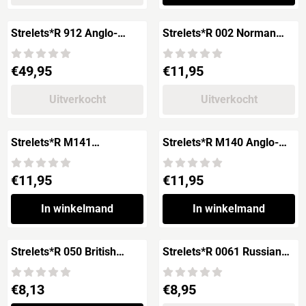
Strelets*R 912 Anglo-
Strelets*R 002 Norman
Saxon Army - Hastings
Archers
1066
Prijs: 49,95
Prijs: 11,95
€49,95
€11,95
Uitverkocht
Uitverkocht
Strelets*R M141
Strelets*R M140 Anglo-
Housecarls of King Harold
Saxon Fyrd
Prijs: 11,95
Prijs: 11,95
€11,95
€11,95
In winkelmand
In winkelmand
Strelets*R 050 British
Strelets*R 0061 Russian
Hussars
Crimean Uhlans
Prijs: 8,13
Prijs: 8,95
€8,13
€8,95