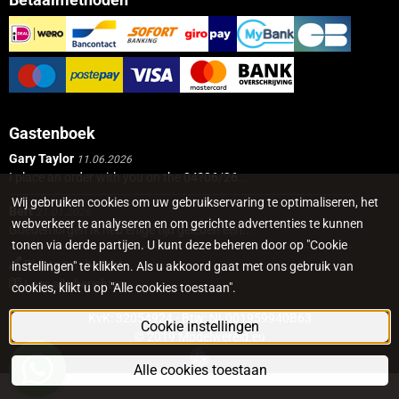
Gastenboek
Gary Taylor
11.06.2026
I place an order with you on the 04?06/26...
Wij gebruiken cookies om uw gebruikservaring te optimaliseren, het
Bert
21.01.2026
webverkeer te analyseren en om gerichte advertenties te kunnen
Goedemorgen Ik heb enige tijd geleden een...
tonen via derde partijen. U kunt deze beheren door op "Cookie
Plaats een bericht
instellingen" te klikken. Als u akkoord gaat met ons gebruik van
Lees alle berichten
cookies, klikt u op "Alle cookies toestaan".
KvK: 32054924 - Btw: NL001959940B63
Cookie instellingen
© 2019 Modelwereld.eu
Alle cookies toestaan