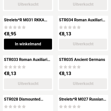
Uitverkocht
Uitverkocht
Strelets*R M031 RKKA
STR034 Roman Auxiliaries
Infantry
in Advance
Prijs: 8,95
Prijs: 8,13
€8,95
€8,13
In winkelmand
Uitverkocht
STR033 Roman Auxiliaries
STR035 Ancient Germans
before Battle
Prijs: 8,13
Prijs: 8,13
€8,13
€8,13
Uitverkocht
Uitverkocht
STR028 Dismounted
Strelets*R M027 Russian
Mongols
Peasant Levy in winter
dress