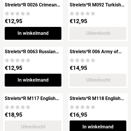
Strelets*R 0026 Crimean
Strelets*R M092 Turkish
Russian Mounted Terek
Army in Summer Uniform
Cossacks
'1877'
Prijs: 12,95
Prijs: 12,95
€12,95
€12,95
In winkelmand
Uitverkocht
Strelets*R 0063 Russian
Strelets*R 006 Army of
Crimean Dragoons
Henry V
Prijs: 12,95
Prijs: 14,95
€12,95
€14,95
In winkelmand
Uitverkocht
Strelets*R M117 English
Strelets*R M118 English
Longbowmen
Foot Soldiers 'XIII-XIV
centuries AD'
Prijs: 18,95
Prijs: 16,95
€18,95
€16,95
Uitverkocht
In winkelmand