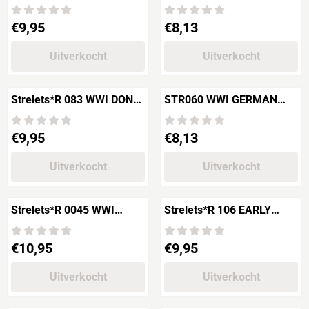
Seljukes Cavalry
Prijs: 9,95
Prijs: 8,13
€9,95
€8,13
Uitverkocht
Uitverkocht
Strelets*R 083 WWI DON
STR060 WWI GERMAN
COSSACKS "in Summer
HUSSARS
Dress"
Prijs: 9,95
Prijs: 8,13
€9,95
€8,13
Uitverkocht
Uitverkocht
Strelets*R 0045 WWI
Strelets*R 106 EARLY
GERMAN DRAGOONS
FRENCH CARABINERS
Prijs: 10,95
Prijs: 9,95
€10,95
€9,95
Uitverkocht
Uitverkocht