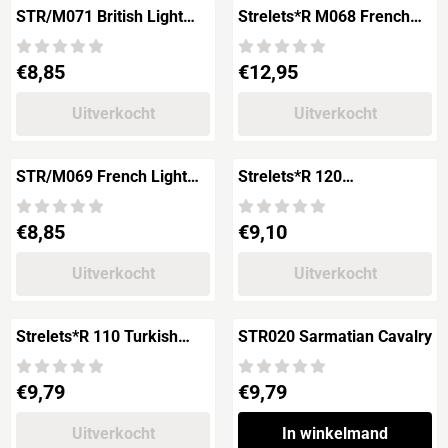
STR/M071 British Light
Strelets*R M068 French
Infantry in Egypt
Line Infantry Egyptian
Expedition
Prijs: 8,85
Prijs: 12,95
€8,85
€12,95
Uitverkocht
Uitverkocht
STR/M069 French Light
Strelets*R 120
Infantry in Egypt
MAMELUKS
Prijs: 8,85
Prijs: 9,10
€8,85
€9,10
Uitverkocht
Uitverkocht
Strelets*R 110 Turkish
STR020 Sarmatian Cavalry
Regular Cavalry Russian-
Turkish War 1877
Prijs: 9,79
Prijs: 9,79
€9,79
€9,79
Uitverkocht
In winkelmand