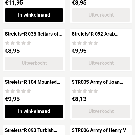
Prijs: 11,95
Prijs: 8,95
€11,95
€8,95
In winkelmand
Uitverkocht
Strelets*R 035 Reitars of
Strelets*R 092 Arab
Charles XII
Cavalry
Prijs: 8,95
Prijs: 9,95
€8,95
€9,95
Uitverkocht
Uitverkocht
Strelets*R 104 Mounted
STR005 Army of Joan
Crusaders in Oriental
d'Arc
Dress
Prijs: 9,95
Prijs: 8,13
€9,95
€8,13
In winkelmand
Uitverkocht
Strelets*R 093 Turkish
STR006 Army of Henry V