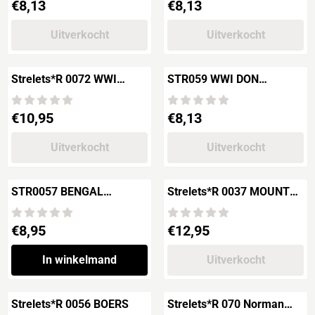
Prijs: 8,13
Prijs: 8,13
€8,13
€8,13
Uitverkocht
Uitverkocht
Strelets*R 0072 WWI
STR059 WWI DON
GERMAN UHLANS
COSSACKS
Prijs: 10,95
Prijs: 8,13
€10,95
€8,13
Uitverkocht
Uitverkocht
STR0057 BENGAL
Strelets*R 0037 MOUNTED
LANCERS
BOERS
Prijs: 8,95
Prijs: 12,95
€8,95
€12,95
In winkelmand
Uitverkocht
Strelets*R 0056 BOERS
Strelets*R 070 Norman