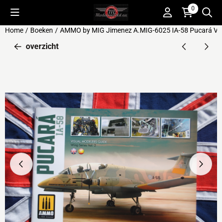
Cookievoorkeuren zijn beschikbaar. Kies instellingen of sta alle 
0
Home
/
Boeken
/
AMMO by MIG Jimenez A.MIG-6025 IA-58 Pucará Vis
overzicht