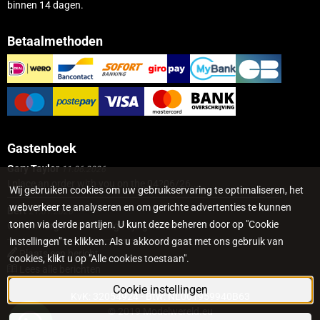
binnen 14 dagen.
Betaalmethoden
Gastenboek
Gary Taylor
11.06.2026
I place an order with you on the 04?06/26...
Wij gebruiken cookies om uw gebruikservaring te optimaliseren, het
webverkeer te analyseren en om gerichte advertenties te kunnen
Bert
21.01.2026
tonen via derde partijen. U kunt deze beheren door op "Cookie
Goedemorgen Ik heb enige tijd geleden een...
instellingen" te klikken. Als u akkoord gaat met ons gebruik van
Plaats een bericht
cookies, klikt u op "Alle cookies toestaan".
Lees alle berichten
Cookie instellingen
KvK: 32054924 - Btw: NL001959940B63
© 2019 Modelwereld.eu