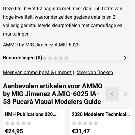
Deze titel bevat 62 pagina's met meer dan 150 foto's van
hoge kwaliteit, waaronder zelden geziene details en 2
volledig gedetailleerde kleurprofielen met camouflage en
markeringen.
AMMO by MIG Jimenez A.MIG-6025
Beoordelingen (
0
)
Meer van ammo by MIG jimenez
|
Meer van Boeken
Aanbevolen artikelen voor
AMMO
by MIG Jimenez A.MIG-6025 IA-
58 Pucará Visual Modelers Guide
HMH Publications 020
2020 Modelers Technical
Sukhoi Su-35s Flanker E
Guide
Flying with the Russian Air
Prijs: 24,95
Prijs: 31,47
€24,95
€31,47
Force by Duke Hawkins