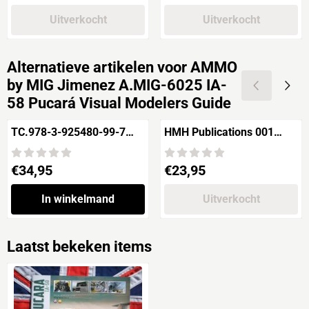
Uitverkocht
Uitverkocht
Alternatieve artikelen voor
AMMO
by MIG Jimenez A.MIG-6025 IA-
58 Pucará Visual Modelers Guide
TC.978-3-925480-99-7
HMH Publications 001
PANZERMODELLBAU
Jaguar Royal Air Force,
Armée de I'Air, Indian Air
Prijs: 34,95
Prijs: 23,95
€34,95
€23,95
Force by Duke Hawkins
In winkelmand
Uitverkocht
Laatst bekeken items