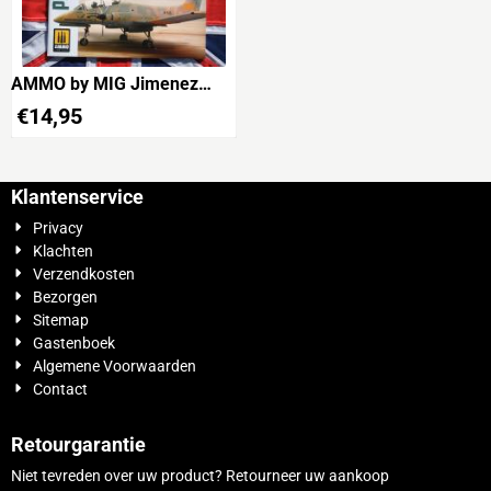
AMMO by MIG Jimenez
A.MIG-6025 IA-58 Pucará
€
14,95
Visual Modelers Guide
Klantenservice
Privacy
Klachten
Verzendkosten
Bezorgen
Sitemap
Gastenboek
Algemene Voorwaarden
Contact
Retourgarantie
Niet tevreden over uw product? Retourneer uw aankoop