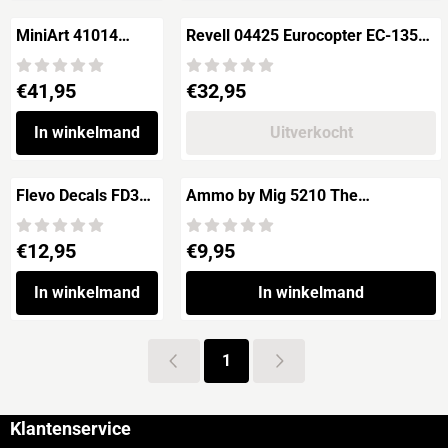
MiniArt 41014
Revell 04425 Eurocopter EC-135
CIERVA C.30 with
ADAC
WINTER SKY
Prijs: 41,95
Prijs: 32,95
€41,95
€32,95
In winkelmand
Uitverkocht
Flevo Decals FD32-
Ammo by Mig 5210 The
015 Civil aviation
WEATHERING Aircraft Magazine
over the
'ARMAMENT'
Prijs: 12,95
Prijs: 9,95
€12,95
€9,95
Netherlands 'part 1'
In winkelmand
In winkelmand
1
Klantenservice