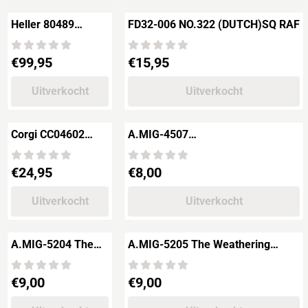
Heller 80489
FD32-006 NO.322 (DUTCH)SQ RAF
SA.321G Super
Frelon
Prijs: 99,95
Prijs: 15,95
€99,95
€15,95
Uitverkocht
Uitverkocht
Corgi CC04602
A.MIG-4507
Gyrocopter -
The WEATHERING Magazine Issue
James Bond 007 -
8 "VIETNAM"
Prijs: 24,95
Prijs: 8,00
€24,95
€8,00
YOU ONLY LIVE
TWICE
Uitverkocht
Uitverkocht
A.MIG-5204 The
A.MIG-5205 The Weathering
Weathering
Magazine Aircraft Issue 5
Magazine Aircraft
Metallics
Prijs: 9,00
Prijs: 9,00
€9,00
€9,00
Issue 4
Basiskleuren