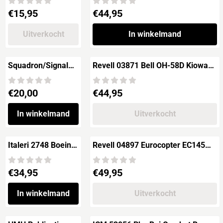
registraties/serials
Prijs: 15,95
Prijs: 44,95
€15,95
€44,95
'Black in 1/48 and
1/32 scale
Uitverkocht
In winkelmand
Squadron/Signal
Revell 03871 Bell OH-58D Kiowa
Publications 1146
Warrior
H-34 Choctaw
Prijs: 20,00
Prijs: 44,95
€20,00
€44,95
In winkelmand
Uitverkocht
Italeri 2748 Boeing
Revell 04897 Eurocopter EC145
AH-64D Apache
DRF Luftrettung
Longbow
Prijs: 34,95
Prijs: 49,95
€34,95
€49,95
In winkelmand
Uitverkocht