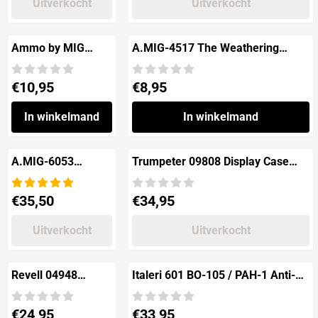
Uitverkocht
Uitverkocht
Ammo by MIG
A.MIG-4517 The Weathering
A.MIG-5203 The
Magazine No.18 REAL
Weathering
Prijs: 10,95
Prijs: 8,95
€10,95
€8,95
Magazine Aircraft
Issue 3 Motoren
In winkelmand
In winkelmand
A.MIG-6053
Trumpeter 09808 Display Case
ENCYCLOPEDIA OF
Vitrine 316mmx276mmx136mm
AIRCRAFT
Prijs: 35,50
Prijs: 34,95
€35,50
€34,95
MODELLING
TECHNIQUES -
Vol.4 Weathering
Uitverkocht
Uitverkocht
Revell 04948
Italeri 601 BO-105 / PAH-1 Anti-
H145M LUH KSK
Tank Helicopter
surveillance + troop
Prijs: 24,95
Prijs: 33,95
€24,95
€33,95
transport