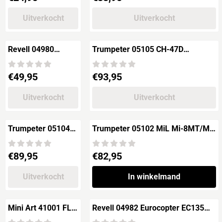
Uitverkocht
Uitverkocht
Revell 04980
Trumpeter 05105 CH-47D
AIBUS H145
CHINOOK
POLICE
Prijs: 49,95
Prijs: 93,95
€49,95
€93,95
Surveillance
Helicopter
Uitverkocht
Uitverkocht
Trumpeter 05104
Trumpeter 05102 MiL Mi-8MT/Mi-
CH-47A CHINOOK
17 Hip-H Helicopter
Prijs: 89,95
Prijs: 82,95
€89,95
€82,95
Uitverkocht
In winkelmand
Mini Art 41001 FL
Revell 04982 Eurocopter EC135
282 V-6 KOLIBRI
Heeresflieger / German Army