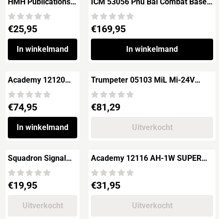
HMH Publications
ICM 53056 Phu Bai Combat Base
024 Agusta
1968 with Sikorsky CH-54A
Westland A109 &
Prijs: 25,95
Prijs: 169,95
€25,95
€169,95
the Belgian Air
Force A109 Display
Team by Duke
In winkelmand
In winkelmand
Hawkins
Academy 12120
Trumpeter 05103 MiL Mi-24V
Sikorsky MH-60S
Hind-E
HSC-9 "Tridents"
Prijs: 74,95
Prijs: 81,29
€74,95
€81,29
In winkelmand
Uitverkocht
Squadron Signal
Academy 12116 AH-1W SUPER
6127 U.S.Army
COBRA "NTS UPDATE"
Aviation in Vietnam
Prijs: 19,95
Prijs: 31,95
€19,95
€31,95
Uitverkocht
Uitverkocht