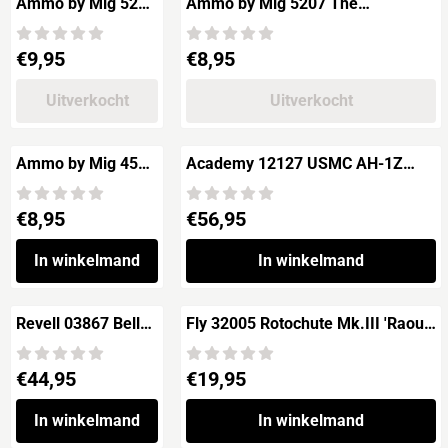
Ammo by Mig 5214
Ammo by Mig 5207 The
The WEATHERING
WEATHERING Aircraft Magazine
Aircraft Magazine
'INTERIORS'
Prijs: 9,95
Prijs: 8,95
€9,95
€8,95
'NIGHT COLORS'
Uitverkocht
Uitverkocht
Ammo by Mig 4527
Academy 12127 USMC AH-1Z
The WEATHERING
'Shark Mouth'
Magazine
Prijs: 8,95
Prijs: 56,95
€8,95
€56,95
'RECYCLED'
In winkelmand
In winkelmand
Revell 03867 Bell
Fly 32005 Rotochute Mk.III 'Raoul
UH-1D "Goodbye
Hafners Aircraft'
Huey"
Prijs: 44,95
Prijs: 19,95
€44,95
€19,95
In winkelmand
In winkelmand