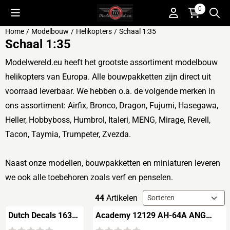
Cookievoorkeuren zijn beschikbaar. Kies instellingen of sta alle 
0
Home
/
Modelbouw
/
Helikopters
/
Schaal 1:35
Schaal 1:35
Modelwereld.eu heeft het grootste assortiment modelbouw
helikopters van Europa. Alle bouwpakketten zijn direct uit
voorraad leverbaar. We hebben o.a. de volgende merken in
ons assortiment: Airfix, Bronco, Dragon, Fujumi, Hasegawa,
Heller, Hobbyboss, Humbrol, Italeri, MENG, Mirage, Revell,
Tacon, Taymia, Trumpeter, Zvezda.
Naast onze modellen, bouwpakketten en miniaturen leveren
we ook alle toebehoren zoals
verf
en
penselen
.
Sorteermethode
44
Artikelen
Dutch Decals 1630
Academy 12129 AH-64A ANG
Klu
"South Carolina"