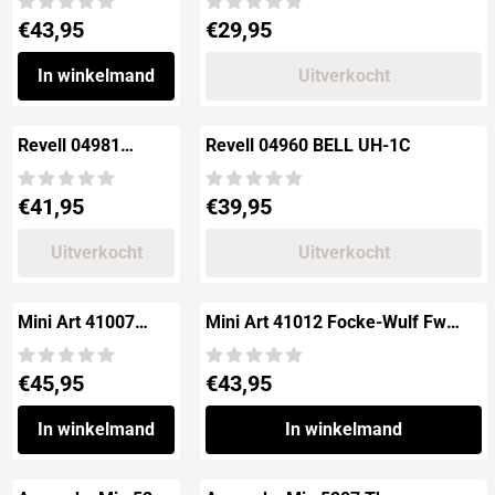
Aviation
Prijs: 43,95
Prijs: 29,95
€43,95
€29,95
In winkelmand
Uitverkocht
Revell 04981
Revell 04960 BELL UH-1C
Westland LYNX
Mk.8
Prijs: 41,95
Prijs: 39,95
€41,95
€39,95
Uitverkocht
Uitverkocht
Mini Art 41007
Mini Art 41012 Focke-Wulf Fw
LIORE-ET-OLIVER
C.30A HEUSCHRECKE 'Early
Leo C.30A Early
Production'
Prijs: 45,95
Prijs: 43,95
€45,95
€43,95
Production
In winkelmand
In winkelmand