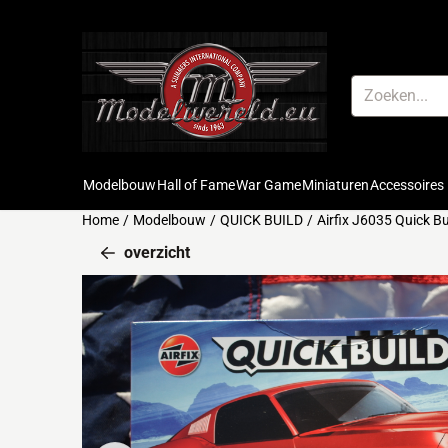
Cookievoorkeuren zijn beschikbaar. Kies instellingen of sta alle 
Zoeken
Modelbouw
Hall of Fame
War Game
Miniaturen
Accessoires
Home
/
Modelbouw
/
QUICK BUILD
/
Airfix J6035 Quick B
overzicht