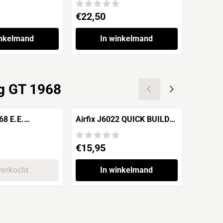
Prijs: 22,50
Prijs: 2
€22,50
€25,9
inkelmand
In winkelmand
ng GT 1968
68 E.E.
Airfix J6022 QUICK BUILD
COBI 4
 F-1A
Challenger tank
Prijs: 15,95
Prijs: 1
€15,95
€103,
verkocht
In winkelmand