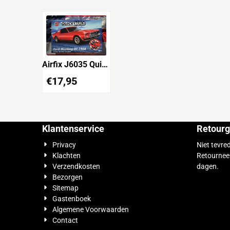
Airfix J6035 Quick
Build Ford
€
17,95
Mustang GT 1968
Klantenservice
Retourg
Privacy
Niet tevre
Klachten
Retournee
Verzendkosten
dagen.
Bezorgen
Sitemap
Gastenboek
Algemene Voorwaarden
Contact