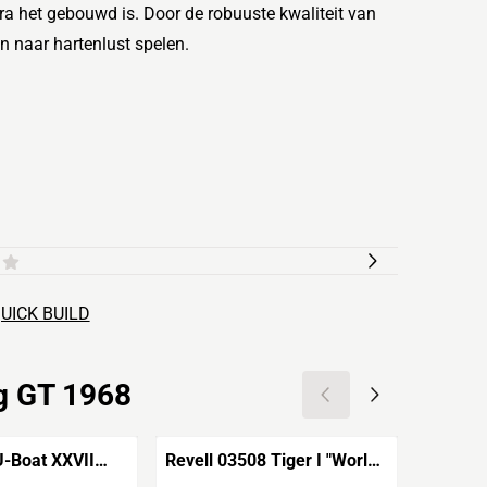
ra het gebouwd is.
Door de robuuste kwaliteit van
 naar hartenlust spelen.
QUICK BUILD
ng GT 1968
-Boat XXVII
Revell 03508 Tiger I "World
Revell
of Tanks"
F/A-18