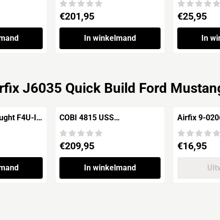
Edition
Prijs: 201,95
Prijs: 25,95
€201,95
€25,95
lmand
In winkelmand
In w
rfix J6035 Quick Build Ford Musta
COBI 4815 USS
Airfix 9-020
 Fighter
ENTERPRISE CV-6 US Navy
LIGHTNING
Aircraft Carrier WWII
Prijs: 209,95
Prijs: 16,95
€209,95
€16,95
lmand
In winkelmand
Uit