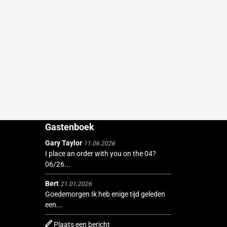
Gastenboek
Gary Taylor
11.06.2026
I place an order with you on the 04?
06/26...
Bert
21.01.2026
Goedemorgen Ik heb enige tijd geleden
een...
Plaats een bericht