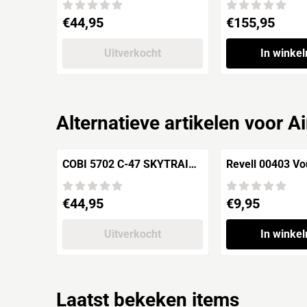
Prijs: 44,95
Prijs: 155,95
€44,95
€155,95
Uitverkocht
In winke
Alternatieve artikelen voor
Ai
COBI 5702 C-47 SKYTRAIN
Revell 00403 Vought F4U-I
'BERLIN AIRLIFT'
Corsair US Navy
Prijs: 44,95
Prijs: 9,95
€44,95
€9,95
Uitverkocht
In winke
Laatst bekeken items