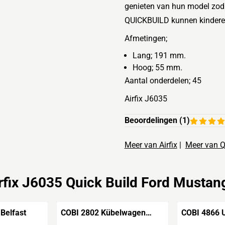
genieten van hun model zod
QUICKBUILD kunnen kinderen
Afmetingen;
Lang; 191 mm.
Hoog; 55 mm.
Aantal onderdelen; 45
Airfix J6035
Beoordelingen (
1
)
Meer van Airfix
|
Meer van 
rfix J6035 Quick Build Ford Musta
Belfast
COBI 2802 Kübelwagen
COBI 4866 U
'PKW Typ 82' - Executive
Seehund