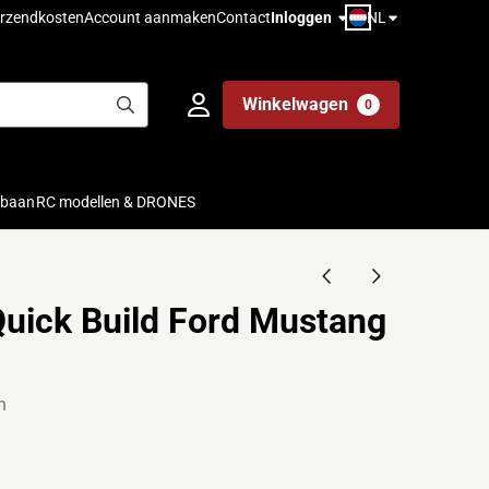
NL
rzendkosten
Account aanmaken
Contact
Inloggen
Winkelwagen
0
ebaan
RC modellen & DRONES
Quick Build Ford Mustang
n